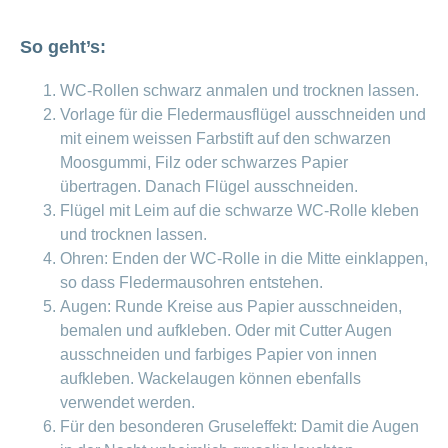
ausblenden
Thema
Lehre
bei
So geht’s:
Ernährung
der
CONCORDIA
Fitness
WC-Rollen schwarz anmalen und trocknen lassen.
Gesund
Vorlage für die Fledermausflügel ausschneiden und
leben
mit einem weissen Farbstift auf den schwarzen
Moosgummi, Filz oder schwarzes Papier
übertragen. Danach Flügel ausschneiden.
Flügel mit Leim auf die schwarze WC-Rolle kleben
und trocknen lassen.
Ohren: Enden der WC-Rolle in die Mitte einklappen,
so dass Fledermausohren entstehen.
Augen: Runde Kreise aus Papier ausschneiden,
bemalen und aufkleben. Oder mit Cutter Augen
ausschneiden und farbiges Papier von innen
aufkleben. Wackelaugen können ebenfalls
verwendet werden.
Für den besonderen Gruseleffekt: Damit die Augen