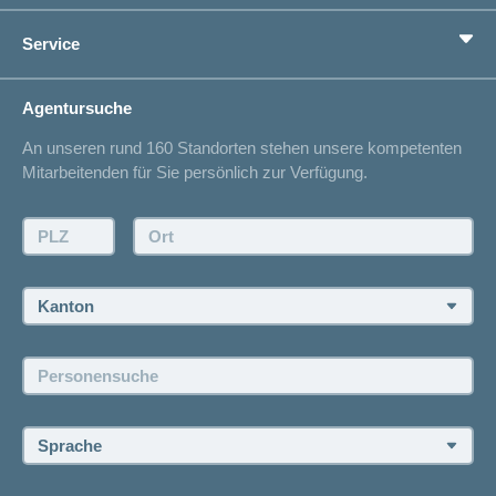
Vorsorge
Ratgeber
Service
Ich suche eine Versicherung für
Gesundheitskompass
Lebenssituation
concordiaMed
Adressänderung
Agentursuche
Sparen bei der Versicherung
Spitalliste
An unseren rund 160 Standorten stehen unsere kompetenten
Unfallmeldung
Mitarbeitenden für Sie persönlich zur Verfügung.
Kontakt
Offertanfrage
PLZ:
Ort:
Rückruf anfordern
Termin vereinbaren
Kanton:
Jobs und Karriere
Personensuche:
Offene Stellen
Sprache: