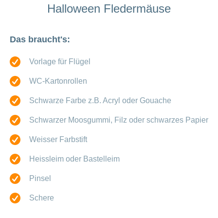
Halloween Fledermäuse
Offene
Zahlungsmodus
Kontakt
Conci-
Bereich
Stellen
ändern
ein-
Blog
Darum
oder
Feedback
Medien
die
Das braucht's:
ausblenden
CONCORDIA
als
Conci-
Vorlage für Flügel
Leistungserbringer
Arbeitgeberin
Bereich
Creative
& Elektronischer
ein-
Deine
WC-Kartonrollen
oder
Datenaustausch
Vorteile
ausblenden
bei
>
Schwarze Farbe z.B. Acryl oder Gouache
Tarif
der
590
CONCORDIA
Alle
Schwarzer Moosgummi, Filz oder schwarzes Papier
Tipps
Magazin-
für
Weisser Farbstift
deine
Artikel
Bewerbung
Heissleim oder Bastelleim
ansehen
Das
HR-
Pinsel
Team
Fragen
Schere
Bereich
Unsere
stellen
ein-
Job-
oder
zum
Profile