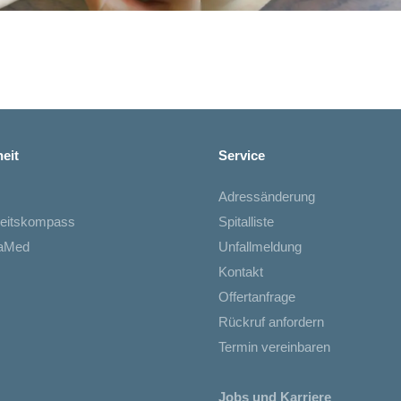
eit
Service
Adressänderung
eitskompass
Spitalliste
iaMed
Unfallmeldung
Kontakt
Offertanfrage
Rückruf anfordern
Termin vereinbaren
Jobs und Karriere