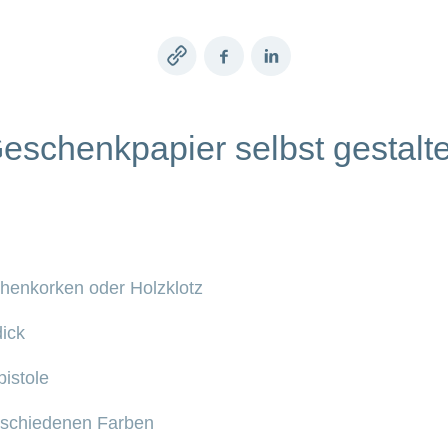
Copy
Facebook
LinkedIn
link
eschenkpapier selbst gestalt
chenkorken oder Holzklotz
ick
pistole
rschiedenen Farben