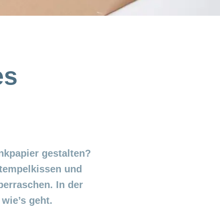
es
nkpapier gestalten?
Stempelkissen und
erraschen. In der
 wie’s geht.