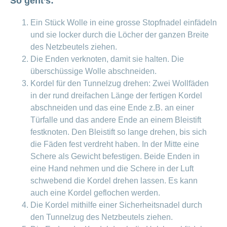
So geht’s:
ausblenden
Thema
Lehre
bei
Ein Stück Wolle in eine grosse Stopfnadel einfädeln
Ernährung
der
und sie locker durch die Löcher der ganzen Breite
CONCORDIA
Fitness
des Netzbeutels ziehen.
Gesund
Die Enden verknoten, damit sie halten. Die
leben
überschüssige Wolle abschneiden.
Kordel für den Tunnelzug drehen: Zwei Wollfäden
in der rund dreifachen Länge der fertigen Kordel
abschneiden und das eine Ende z.B. an einer
Türfalle und das andere Ende an einem Bleistift
festknoten. Den Bleistift so lange drehen, bis sich
die Fäden fest verdreht haben. In der Mitte eine
Schere als Gewicht befestigen. Beide Enden in
eine Hand nehmen und die Schere in der Luft
schwebend die Kordel drehen lassen. Es kann
auch eine Kordel geflochen werden.
Die Kordel mithilfe einer Sicherheitsnadel durch
den Tunnelzug des Netzbeutels ziehen.