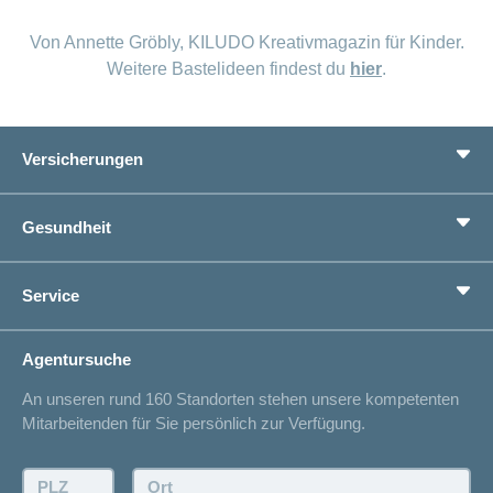
Von Annette Gröbly, KILUDO Kreativmagazin für Kinder.
Weitere Bastelideen findest du
hier
.
Versicherungen
Grundversicherung
Gesundheit
Zusatzversicherungen
Vorsorge
Ratgeber
Service
Ich suche eine Versicherung für
Gesundheitskompass
Lebenssituation
concordiaMed
Adressänderung
Agentursuche
Sparen bei der Versicherung
Spitalliste
An unseren rund 160 Standorten stehen unsere kompetenten
Unfallmeldung
Mitarbeitenden für Sie persönlich zur Verfügung.
Kontakt
Offertanfrage
PLZ:
Ort: