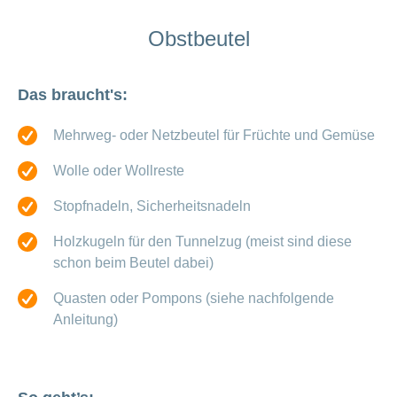
Offene
Zahlungsmodus
Kontakt
Conci-
Bereich
Stellen
ändern
Obstbeutel
ein-
Blog
Darum
oder
Feedback
Medien
die
ausblenden
CONCORDIA
Das braucht's:
als
Conci-
Leistungserbringer
Arbeitgeberin
Bereich
Creative
& Elektronischer
ein-
Mehrweg- oder Netzbeutel für Früchte und Gemüse
Deine
oder
Datenaustausch
Vorteile
ausblenden
Wolle oder Wollreste
bei
>
Tarif
der
590
Stopfnadeln, Sicherheitsnadeln
CONCORDIA
Alle
Tipps
Magazin-
Holzkugeln für den Tunnelzug (meist sind diese
für
schon beim Beutel dabei)
deine
Artikel
Bewerbung
ansehen
Quasten oder Pompons (siehe nachfolgende
Das
Anleitung)
HR-
Team
Fragen
Bereich
Unsere
stellen
ein-
Job-
oder
zum
Profile