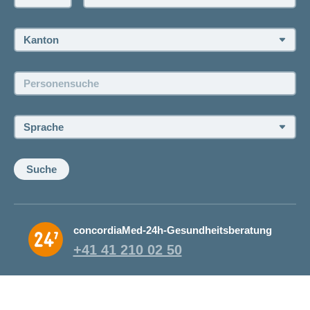
Rückruf anfordern
Termin vereinbaren
Kanton:
Jobs und Karriere
Personensuche:
Offene Stellen
Sprache:
Suche
concordiaMed-24h-Gesundheitsberatung
+41 41 210 02 50