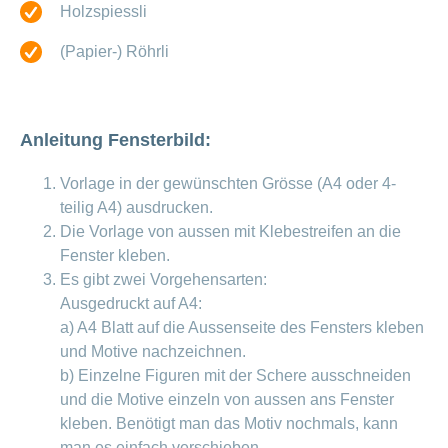
ausblenden
Holzspiessli
Thema
Lehre
bei
(Papier-) Röhrli
Ernährung
der
CONCORDIA
Fitness
Gesund
leben
Anleitung Fensterbild:
Vorlage in der gewünschten Grösse (A4 oder 4-
teilig A4) ausdrucken.
Die Vorlage von aussen mit Klebestreifen an die
Fenster kleben.
Es gibt zwei Vorgehensarten:
Ausgedruckt auf A4:
a) A4 Blatt auf die Aussenseite des Fensters kleben
und Motive nachzeichnen.
b) Einzelne Figuren mit der Schere ausschneiden
und die Motive einzeln von aussen ans Fenster
kleben. Benötigt man das Motiv nochmals, kann
man es einfach verschieben.