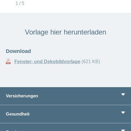
1 / 5
Vorlage hier herunterladen
Download
Fenster- und Dekobildvorlage
(621 KB)
Versicherungen
Grundversicherung
Gesundheit
Zusatzversicherungen
Vorsorge
Ratgeber