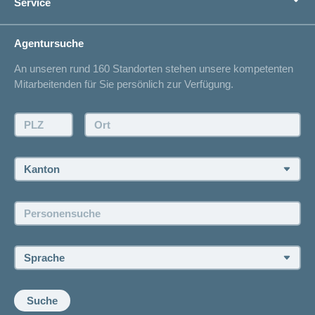
Service
Ich suche eine Versicherung für
Gesundheitskompass
Lebenssituation
concordiaMed
Adressänderung
Agentursuche
Sparen bei der Versicherung
Spitalliste
An unseren rund 160 Standorten stehen unsere kompetenten
Unfallmeldung
Mitarbeitenden für Sie persönlich zur Verfügung.
Kontakt
Offertanfrage
PLZ:
Ort:
Rückruf anfordern
Termin vereinbaren
Kanton:
Jobs und Karriere
Personensuche:
Offene Stellen
Sprache:
Suche