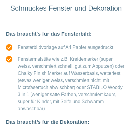
Offene
Zahlungsmodus
Schmuckes Fenster und Dekoration
Kontakt
Conci-
Bereich
Stellen
ändern
ein-
Blog
Darum
oder
Feedback
Medien
die
ausblenden
CONCORDIA
Das braucht's für das Fensterbild:
als
Conci-
Leistungserbringer
Arbeitgeberin
Bereich
Creative
& Elektronischer
ein-
Fensterbildvorlage auf A4 Papier ausgedruckt
Deine
oder
Datenaustausch
Vorteile
ausblenden
bei
Fenstermalstifte wie z.B. Kreidemarker (super
>
Tarif
der
weiss, verschmiert schnell, gut zum Abputzen) oder
590
CONCORDIA
Alle
Chalky Finish Marker auf Wasserbasis, wetterfest
Tipps
Magazin-
(etwas weniger weiss, verschmiert nicht, mit
für
Microfasertuch abwischbar) oder STABILO Woody
deine
Artikel
Bewerbung
3 in 1 (weniger satte Farben, verschmiert kaum,
ansehen
Das
super für Kinder, mit Seife und Schwamm
HR-
abwaschbar)
Team
Fragen
Bereich
Unsere
Das braucht’s für die Dekoration:
stellen
ein-
Job-
oder
zum
Profile