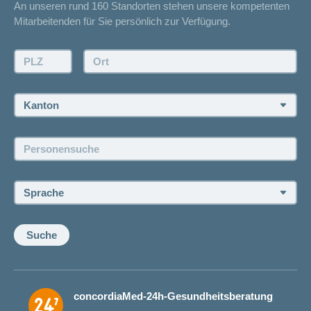
An unseren rund 160 Standorten stehen unsere kompetenten
Unfallmeldung
Mitarbeitenden für Sie persönlich zur Verfügung.
Kontakt
Offertanfrage
PLZ:
Ort:
Rückruf anfordern
Termin vereinbaren
Kanton:
Jobs und Karriere
Personensuche:
Offene Stellen
Sprache:
Suche
concordiaMed-24h-Gesundheitsberatung