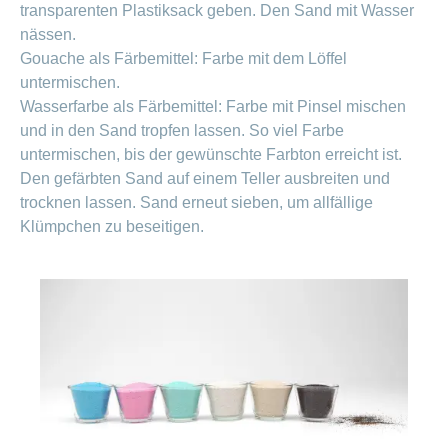
ausblenden
transparenten Plastiksack geben. Den Sand mit Wasser
Thema
Lehre
nässen.
bei
Ernährung
Gouache als Färbemittel: Farbe mit dem Löffel
der
CONCORDIA
untermischen.
Fitness
Wasserfarbe als Färbemittel: Farbe mit Pinsel mischen
Gesund
leben
und in den Sand tropfen lassen. So viel Farbe
untermischen, bis der gewünschte Farbton erreicht ist.
Den gefärbten Sand auf einem Teller ausbreiten und
trocknen lassen. Sand erneut sieben, um allfällige
Klümpchen zu beseitigen.