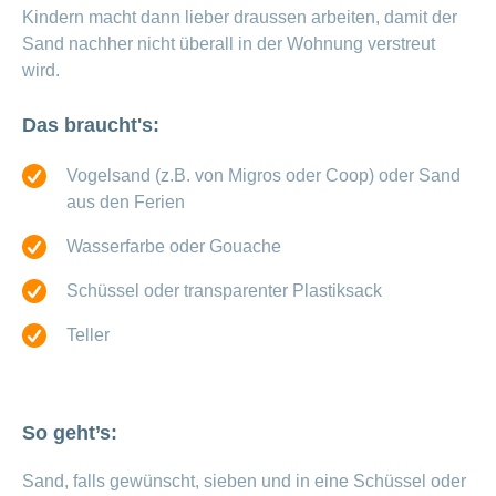
Offene
Kindern macht dann lieber draussen arbeiten, damit der
Zahlungsmodus
Kontakt
Conci-
Bereich
Stellen
ändern
Sand nachher nicht überall in der Wohnung verstreut
ein-
Blog
Darum
wird.
oder
Feedback
Medien
die
ausblenden
CONCORDIA
Das braucht's:
als
Conci-
Leistungserbringer
Arbeitgeberin
Bereich
Creative
& Elektronischer
ein-
Vogelsand (z.B. von Migros oder Coop) oder Sand
Deine
oder
Datenaustausch
Vorteile
aus den Ferien
ausblenden
bei
>
Tarif
der
Wasserfarbe oder Gouache
590
CONCORDIA
Alle
Tipps
Schüssel oder transparenter Plastiksack
Magazin-
für
deine
Artikel
Teller
Bewerbung
ansehen
Das
HR-
Team
So geht’s:
Fragen
Bereich
Unsere
stellen
ein-
Job-
Sand, falls gewünscht, sieben und in eine Schüssel oder
oder
zum
Profile