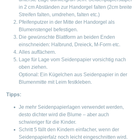
ausblenden
Thema
in 2 cm Abständen zur Handorgel falten (2cm breite
Lehre
bei
Streifen falten, umdrehen, falten etc.)
Ernährung
der
Pfeifenputzer in der Mitte der Handorgel als
CONCORDIA
Fitness
Blumenstengel befestigen.
Gesund
Die gewünschte Blattform an beiden Enden
leben
einschneiden: Halbrund, Dreieck, M-Form etc.
Alles auffächern.
Lage für Lage vom Seidenpapier vorsichtig nach
oben ziehen.
Optional: Ein Kügelchen aus Seidenpapier in der
Blumenmitte mit Leim festkleben.
Tipps:
Je mehr Seidenpapierlagen verwendet werden,
desto dichter wird die Blume – aber auch
schwieriger für die Kinder.
Schritt 5 fällt den Kindern einfacher, wenn der
Seidenpapierfalz noch leicht eingeschnitten wird.