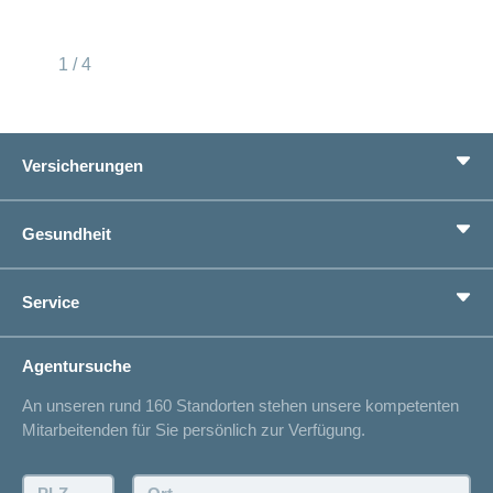
1 / 4
Versicherungen
Grundversicherung
Gesundheit
Zusatzversicherungen
Vorsorge
Ratgeber
Service
Ich suche eine Versicherung für
Gesundheitskompass
Lebenssituation
concordiaMed
Adressänderung
Agentursuche
Sparen bei der Versicherung
Spitalliste
An unseren rund 160 Standorten stehen unsere kompetenten
Unfallmeldung
Mitarbeitenden für Sie persönlich zur Verfügung.
Kontakt
Offertanfrage
PLZ:
Ort: