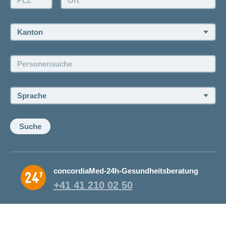
Rückruf anfordern
Termin vereinbaren
Kanton:
Jobs und Karriere
Personensuche:
Offene Stellen
Sprache:
Suche
concordiaMed-24h-Gesundheitsberatung
+41 41 210 02 50