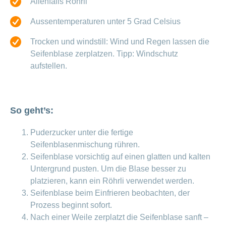
Allenfalls Röhrli
Offene
Zahlungsmodus
Kontakt
Conci-
Bereich
Stellen
ändern
Aussentemperaturen unter 5 Grad Celsius
ein-
Blog
Darum
oder
Feedback
Medien
die
ausblenden
Trocken und windstill: Wind und Regen lassen die
CONCORDIA
Seifenblase zerplatzen. Tipp: Windschutz
als
Conci-
Leistungserbringer
aufstellen.
Arbeitgeberin
Bereich
Creative
& Elektronischer
ein-
Deine
oder
Datenaustausch
Vorteile
ausblenden
bei
>
Tarif
der
So geht’s:
590
CONCORDIA
Alle
Tipps
Puderzucker unter die fertige
Magazin-
für
Seifenblasenmischung rühren.
deine
Artikel
Seifenblase vorsichtig auf einen glatten und kalten
Bewerbung
ansehen
Untergrund pusten. Um die Blase besser zu
Das
platzieren, kann ein Röhrli verwendet werden.
HR-
Team
Seifenblase beim Einfrieren beobachten, der
Fragen
Prozess beginnt sofort.
Bereich
Unsere
stellen
ein-
Job-
Nach einer Weile zerplatzt die Seifenblase sanft –
oder
zum
Profile