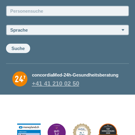
Jobs und Karriere
Personensuche:
Offene Stellen
Sprache:
Suche
concordiaMed-24h-Gesundheitsberatung
+41 41 210 02 50