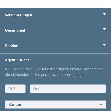
Versicherungen
Grundversicherung
Gesundheit
Zusatzversicherungen
Vorsorge
Ratgeber
Service
Ich suche eine Versicherung für
Gesundheitskompass
Lebenssituation
concordiaMed
Adressänderung
Agentursuche
Sparen bei der Versicherung
Spitalliste
An unseren rund 160 Standorten stehen unsere kompetenten
Unfallmeldung
Mitarbeitenden für Sie persönlich zur Verfügung.
Kontakt
Offertanfrage
PLZ:
Ort:
Rückruf anfordern
Termin vereinbaren
Kanton: