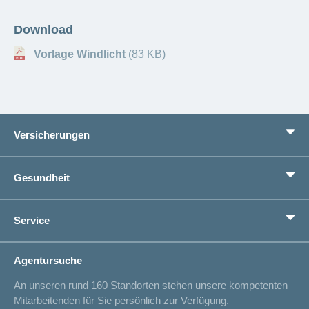
Download
Vorlage Windlicht
(83 KB)
Versicherungen
Grundversicherung
Gesundheit
Zusatzversicherungen
Vorsorge
Ratgeber
Service
Ich suche eine Versicherung für
Gesundheitskompass
Lebenssituation
concordiaMed
Adressänderung
Agentursuche
Sparen bei der Versicherung
Spitalliste
An unseren rund 160 Standorten stehen unsere kompetenten
Unfallmeldung
Mitarbeitenden für Sie persönlich zur Verfügung.
Kontakt