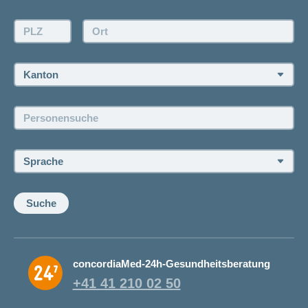
Offertanfrage
PLZ:
Ort:
Rückruf anfordern
Termin vereinbaren
Kanton:
Jobs und Karriere
Personensuche:
Offene Stellen
Sprache:
Suche
concordiaMed-24h-Gesundheitsberatung
+41 41 210 02 50