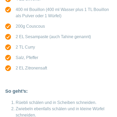
ausblenden
Thema
Lehre
400 ml Bouillon (400 ml Wasser plus 1 TL Bouillon
bei
Ernährung
der
als Pulver oder 1 Würfel)
CONCORDIA
Fitness
200g Couscous
Gesund
leben
2 EL Sesampaste (auch Tahine genannt)
2 TL Curry
Salz, Pfeffer
2 EL Zitronensaft
So geht’s:
Rüebli schälen und in Scheiben schneiden.
Zwiebeln ebenfalls schälen und in kleine Würfel
schneiden.