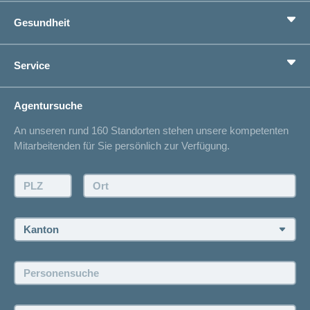
Grundversicherung
Gesundheit
Zusatzversicherungen
Vorsorge
Ratgeber
Service
Ich suche eine Versicherung für
Gesundheitskompass
Lebenssituation
concordiaMed
Adressänderung
Agentursuche
Sparen bei der Versicherung
Spitalliste
An unseren rund 160 Standorten stehen unsere kompetenten
Unfallmeldung
Mitarbeitenden für Sie persönlich zur Verfügung.
Kontakt
Offertanfrage
PLZ:
Ort:
Rückruf anfordern
Termin vereinbaren
Kanton:
Jobs und Karriere
Personensuche:
Offene Stellen