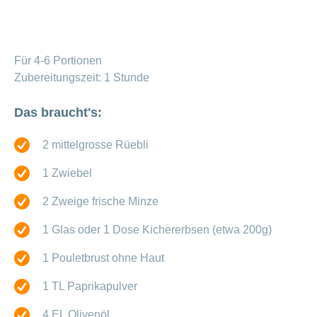
Offene
Zahlungsmodus
Kontakt
Conci-
Bereich
Stellen
ändern
ein-
Blog
Darum
oder
Feedback
Medien
die
ausblenden
Für 4-6 Portionen
CONCORDIA
Zubereitungszeit: 1 Stunde
als
Conci-
Leistungserbringer
Arbeitgeberin
Bereich
Creative
& Elektronischer
ein-
Das braucht's:
Deine
oder
Datenaustausch
Vorteile
ausblenden
bei
2 mittelgrosse Rüebli
>
Tarif
der
590
CONCORDIA
Alle
1 Zwiebel
Tipps
Magazin-
für
2 Zweige frische Minze
deine
Artikel
Bewerbung
1 Glas oder 1 Dose Kichererbsen (etwa 200g)
ansehen
Das
HR-
1 Pouletbrust ohne Haut
Team
Fragen
1 TL Paprikapulver
Bereich
Unsere
stellen
ein-
Job-
oder
zum
Profile
4 EL Olivenöl