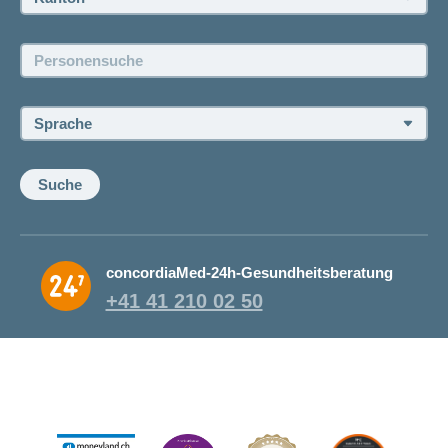
Jobs und Karriere
Personensuche:
Offene Stellen
Sprache:
Suche
concordiaMed-24h-Gesundheitsberatung
+41 41 210 02 50