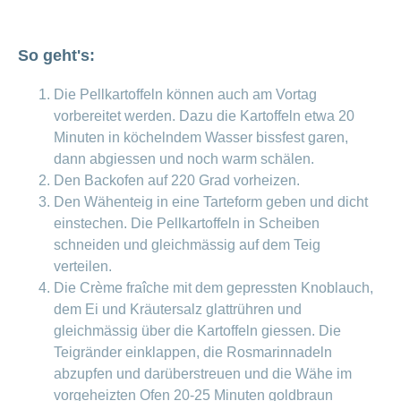
ausblenden
Thema
Lehre
bei
Ernährung
der
So geht's:
CONCORDIA
Fitness
Die Pellkartoffeln können auch am Vortag
Gesund
leben
vorbereitet werden. Dazu die Kartoffeln etwa 20
Minuten in köchelndem Wasser bissfest garen,
dann abgiessen und noch warm schälen.
Den Backofen auf 220 Grad vorheizen.
Den Wähenteig in eine Tarteform geben und dicht
einstechen. Die Pellkartoffeln in Scheiben
schneiden und gleichmässig auf dem Teig
verteilen.
Die Crème fraîche mit dem gepressten Knoblauch,
dem Ei und Kräutersalz glattrühren und
gleichmässig über die Kartoffeln giessen. Die
Teigränder einklappen, die Rosmarinnadeln
abzupfen und darüberstreuen und die Wähe im
vorgeheizten Ofen 20-25 Minuten goldbraun