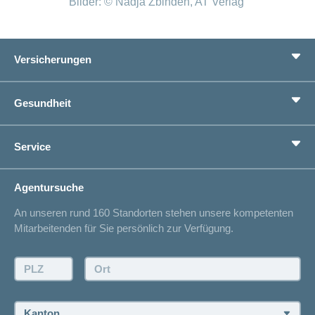
Bilder: © Nadja Zbinden, AT Verlag
Versicherungen
Grundversicherung
Gesundheit
Zusatzversicherungen
Vorsorge
Ratgeber
Service
Ich suche eine Versicherung für
Gesundheitskompass
Lebenssituation
concordiaMed
Adressänderung
Agentursuche
Sparen bei der Versicherung
Spitalliste
An unseren rund 160 Standorten stehen unsere kompetenten
Unfallmeldung
Mitarbeitenden für Sie persönlich zur Verfügung.
Kontakt
Offertanfrage
PLZ:
Ort:
Rückruf anfordern
Termin vereinbaren
Kanton: