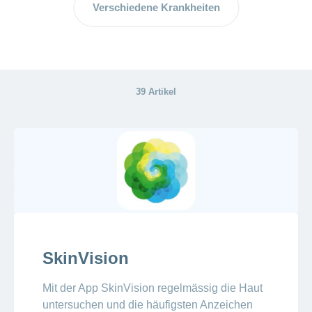
ausblenden
Verschiedene Krankheiten
Thema
Lehre
bei
Ernährung
der
CONCORDIA
Fitness
Gesund
leben
39 Artikel
SkinVision
Mit der App SkinVision regelmässig die Haut
untersuchen und die häufigsten Anzeichen