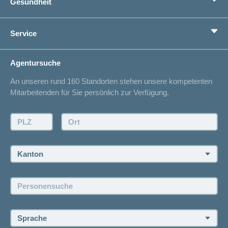
Gesundheit
Zusatzversicherungen
Vorsorge
Ratgeber
Service
Ich suche eine Versicherung für
Gesundheitskompass
Lebenssituation
concordiaMed
Adressänderung
Agentursuche
Sparen bei der Versicherung
Spitalliste
An unseren rund 160 Standorten stehen unsere kompetenten
Unfallmeldung
Mitarbeitenden für Sie persönlich zur Verfügung.
Kontakt
Offertanfrage
PLZ:
Ort:
Rückruf anfordern
Termin vereinbaren
Kanton:
Jobs und Karriere
Personensuche:
Offene Stellen
Sprache: