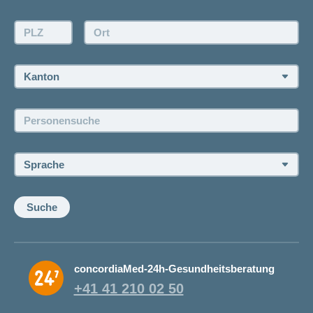
Kontakt
Offertanfrage
PLZ:
Ort:
Rückruf anfordern
Termin vereinbaren
Kanton:
Jobs und Karriere
Personensuche:
Offene Stellen
Sprache:
Suche
concordiaMed-24h-Gesundheitsberatung
+41 41 210 02 50