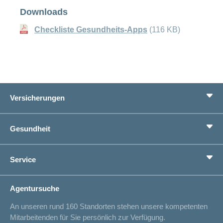
Downloads
Checkliste Gesundheits-Apps
(116 KB)
Versicherungen
Grundversicherung
Gesundheit
Zusatzversicherungen
Vorsorge
Ratgeber
Service
Ich suche eine Versicherung für
Gesundheitskompass
Lebenssituation
concordiaMed
Adressänderung
Agentursuche
Sparen bei der Versicherung
Spitalliste
An unseren rund 160 Standorten stehen unsere kompetenten
Unfallmeldung
Mitarbeitenden für Sie persönlich zur Verfügung.