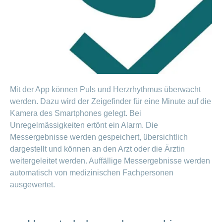
Offene
Zahlungsmodus
Kontakt
Conci-
Bereich
Stellen
ändern
ein-
Blog
Darum
oder
Feedback
Medien
die
ausblenden
CONCORDIA
als
Conci-
Leistungserbringer
Arbeitgeberin
Bereich
Creative
& Elektronischer
ein-
Deine
oder
Datenaustausch
Vorteile
Mit der App können Puls und Herzrhythmus überwacht
ausblenden
bei
werden. Dazu wird der Zeigefinder für eine Minute auf die
>
Tarif
der
590
Kamera des Smartphones gelegt. Bei
CONCORDIA
Alle
Unregelmässigkeiten ertönt ein Alarm. Die
Tipps
Magazin-
Messergebnisse werden gespeichert, übersichtlich
für
deine
dargestellt und können an den Arzt oder die Ärztin
Artikel
Bewerbung
weitergeleitet werden. Auffällige Messergebnisse werden
ansehen
Das
automatisch von medizinischen Fachpersonen
HR-
ausgewertet.
Team
Fragen
Bereich
Unsere
stellen
ein-
Job-
oder
zum
Profile