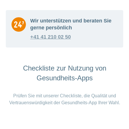
Unbegrenzte Anzahl von Messungen
Übermittlung der Messergebnisse an
den Arzt oder die Ärztin
Wir unterstützen und beraten Sie
Erfassung von Messerinnerungen
gerne persönlich
Überprüfung aller
+41 41 210 02 50
Messwertabweichungen durch
Fachpersonen
Detaillierte Wochenberichte
* Die Kosten zu den Apps werden regelmässig überprüft und
Checkliste zur Nutzung von
aktualisiert. Kurzfristige Änderungen können dennoch
Gesundheits-Apps
auftreten.
Prüfen Sie mit unserer Checkliste, die Qualität und
Vertrauenswürdigkeit der Gesundheits-App Ihrer Wahl.