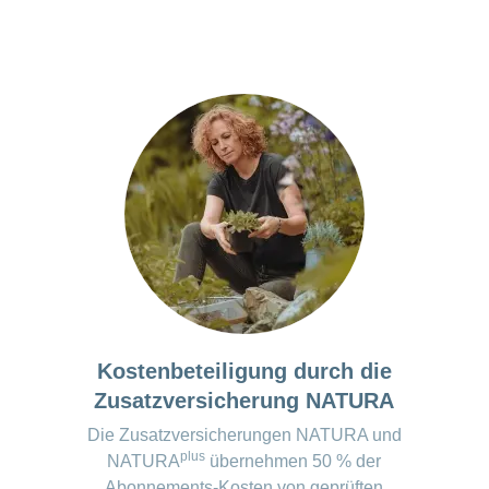
der Daten als Vorbereitung für die ärztliche Konsultation
ten werden spätestens 30 Tage nach Deinstellation der 
ung der Migräne anhand von zwei standardisierten Fra
aft anonymisiert.
ationen zur Migräne
emiumversion*:
kostenpflichtige Version vorhanden
u den Apps werden regelmässig überprüft und aktualisiert. Kurzfristige
 auftreten.
Kostenbeteiligung durch die
Zusatzversicherung NATURA
Die Zusatzversicherungen NATURA und
plus
NATURA
übernehmen 50 % der
Abonnements-Kosten von geprüften