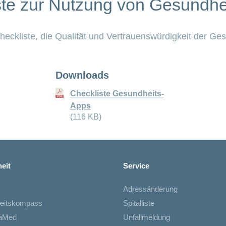
ste zur Nutzung von Gesundhe
heckliste, die Qualität und Vertrauenswürdigkeit der Ge
Downloads
Checkliste Gesundheits-
Apps
(116 KB)
eit
Service
Adressänderung
eitskompass
Spitalliste
iaMed
Unfallmeldung