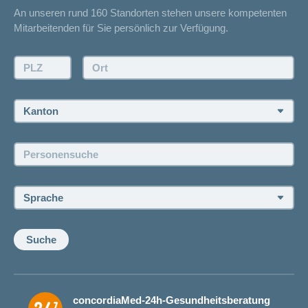
An unseren rund 160 Standorten stehen unsere kompetenten
Unfallmeldung
Mitarbeitenden für Sie persönlich zur Verfügung.
Kontakt
Offertanfrage
PLZ:
Ort:
Rückruf anfordern
Termin vereinbaren
Kanton:
Jobs und Karriere
Personensuche:
Offene Stellen
Sprache:
Suche
concordiaMed-24h-Gesundheitsberatung