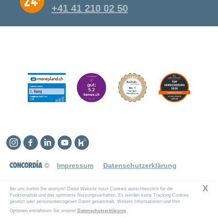
+41 41 210 02 50
Instagram
Facebook
Linkedin
YouTube
Kununu
©
Impressum
Datenschutzerklärung
X
Bei uns surfen Sie anonym! Diese Website nutzt Cookies ausschliesslich für die
Funktionalität und das optimierte Nutzungsverhalten. Es werden keine Tracking-Cookies
gesetzt oder personenbezogenen Daten gesammelt. Weitere Informationen und Ihre
Optionen entnehmen Sie unserer
Datenschutzerklärung
.