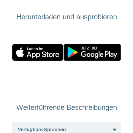
ausblenden
Thema
Lehre
bei
Herunterladen und ausprobieren
Ernährung
der
CONCORDIA
Fitness
Gesund
leben
Weiterführende Beschreibungen
Verfügbare Sprachen