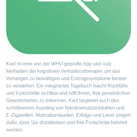
Offene
Zahlungsmodus
Kontakt
Conci-
Bereich
Stellen
ändern
ein-
Blog
Darum
oder
Feedback
Medien
die
ausblenden
CONCORDIA
als
Conci-
Leistungserbringer
Arbeitgeberin
Bereich
Creative
& Elektronischer
ein-
Deine
oder
Datenaustausch
Vorteile
ausblenden
bei
>
Kwit ist eine von der WHO geprüfte App und nutz
Tarif
der
590
Methoden der kognitiven Verhaltenstherapie, um das
CONCORDIA
Alle
Verlangen zu bewältigen und Entzugssymptome besser
Tipps
Magazin-
für
zu verstehen. Ein integriertes Tagebuch macht Rückfälle
deine
Artikel
und Fortschritte sichtbar und hilft Ihnen, Ihre persönlichen
Bewerbung
Gewohnheiten zu erkennen. Kwit begleitet auch den
ansehen
Das
schrittweisen Ausstieg von Nikotinersatzprodukten und
HR-
E‑Zigaretten. Motivationskarten, Erfolge und Level sorgen
Team
Fragen
dafür, dass Sie dranbleiben und Ihre Fortschritte belohnt
Bereich
Unsere
stellen
ein-
werden.
Job-
oder
zum
Profile