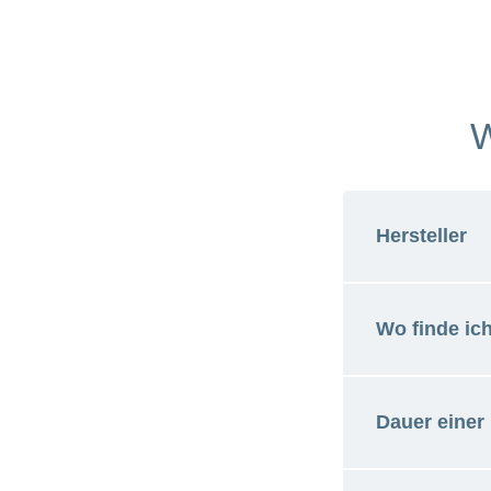
W
Hersteller
Wo finde ic
Schweizeri
CH-Olten
Dauer einer
Herste
Spotify