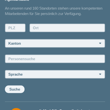
Spitalliste
An unseren rund 160 Standorten stehen unsere kompetenten
Unfallmeldung
Mitarbeitenden für Sie persönlich zur Verfügung.
Kontakt
Offertanfrage
PLZ:
Ort:
Rückruf anfordern
Termin vereinbaren
Kanton:
Jobs und Karriere
Personensuche:
Offene Stellen
Sprache:
Suche