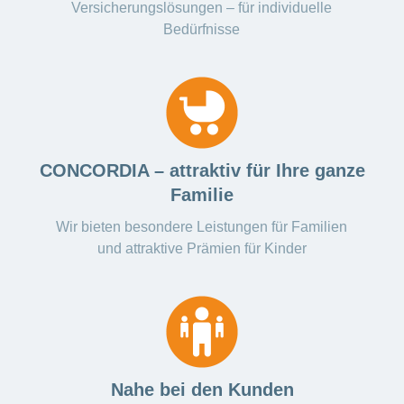
ausblenden
Versicherungslösungen – für individuelle
Thema
Lehre
Bedürfnisse
bei
Ernährung
der
CONCORDIA
Fitness
Gesund
leben
CONCORDIA – attraktiv für Ihre ganze
Familie
Wir bieten besondere Leistungen für Familien
und attraktive Prämien für Kinder
Nahe bei den Kunden