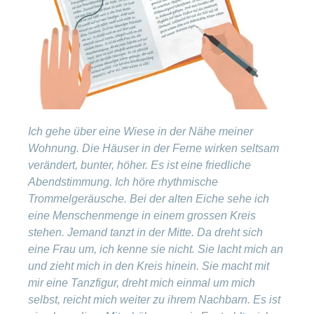
ausblenden
Thema
Lehre
bei
Ernährung
der
CONCORDIA
Fitness
Gesund
leben
Ich gehe über eine Wiese in der Nähe meiner
Wohnung. Die Häuser in der Ferne wirken seltsam
verändert, bunter, höher. Es ist eine friedliche
Abendstimmung. Ich höre rhythmische
Trommelgeräusche. Bei der alten Eiche sehe ich
eine Menschenmenge in einem grossen Kreis
stehen. Jemand tanzt in der Mitte. Da dreht sich
eine Frau um, ich kenne sie nicht. Sie lacht mich an
und zieht mich in den Kreis hinein. Sie macht mit
mir eine Tanzfigur, dreht mich einmal um mich
selbst, reicht mich weiter zu ihrem Nachbarn. Es ist