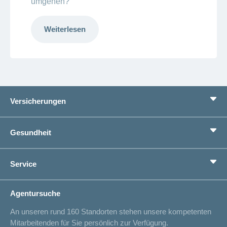
umgehen?
Weiterlesen
Versicherungen
Grundversicherung
Gesundheit
Zusatzversicherungen
Vorsorge
Ratgeber
Service
Ich suche eine Versicherung für
Gesundheitskompass
Lebenssituation
concordiaMed
Adressänderung
Agentursuche
Sparen bei der Versicherung
Spitalliste
An unseren rund 160 Standorten stehen unsere kompetenten
Unfallmeldung
Mitarbeitenden für Sie persönlich zur Verfügung.