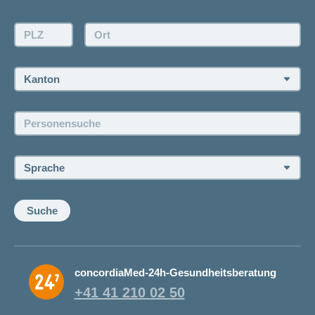
Kontakt
Offertanfrage
PLZ:
Ort:
Rückruf anfordern
Termin vereinbaren
Kanton:
Jobs und Karriere
Personensuche:
Offene Stellen
Sprache:
Suche
concordiaMed-24h-Gesundheitsberatung
+41 41 210 02 50