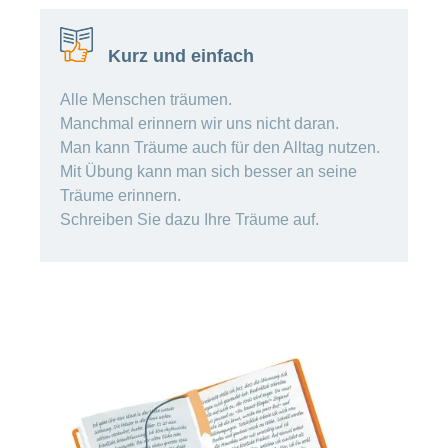
Offene
Zahlungsmodus
Kontakt
Conci-
Bereich
Stellen
ändern
ein-
Blog
Kurz und einfach
Darum
oder
Feedback
Medien
die
ausblenden
CONCORDIA
Alle Menschen träumen.
als
Conci-
Manchmal erinnern wir uns nicht daran.
Leistungserbringer
Arbeitgeberin
Bereich
Creative
Man kann Träume auch für den Alltag nutzen.
& Elektronischer
ein-
Deine
oder
Datenaustausch
Mit Übung kann man sich besser an seine
Vorteile
ausblenden
Träume erinnern.
bei
>
Tarif
der
Schreiben Sie dazu Ihre Träume auf.
590
CONCORDIA
Alle
Tipps
Magazin-
für
deine
Artikel
Bewerbung
ansehen
Das
HR-
Team
Fragen
Bereich
Unsere
stellen
ein-
Job-
oder
zum
Profile