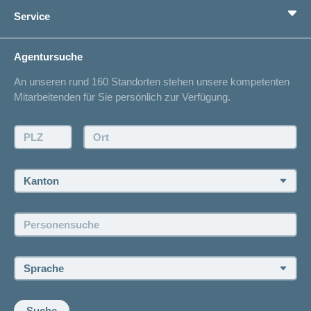
Ratgeber
Service
Ich suche eine Versicherung für
Gesundheitskompass
Lebenssituation
concordiaMed
Adressänderung
Agentursuche
Sparen bei der Versicherung
Spitalliste
An unseren rund 160 Standorten stehen unsere kompetenten
Unfallmeldung
Mitarbeitenden für Sie persönlich zur Verfügung.
Kontakt
Offertanfrage
PLZ:
Ort:
Rückruf anfordern
Termin vereinbaren
Kanton:
Jobs und Karriere
Personensuche:
Offene Stellen
Sprache:
Suche