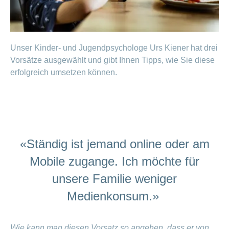
ausblenden
Thema
Lehre
bei
Ernährung
der
CONCORDIA
Fitness
Unser Kinder- und Jugendpsychologe Urs Kiener hat drei
Gesund
Vorsätze ausgewählt und gibt Ihnen Tipps, wie Sie diese
leben
erfolgreich umsetzen können.
«Ständig ist jemand online oder am
Mobile zugange. Ich möchte für
unsere Familie weniger
Medienkonsum.»
Wie kann man diesen Vorsatz so angehen, dass er von