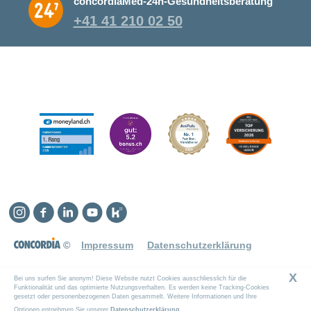
concordiaMed-24h-Gesundheitsberatung
+41 41 210 02 50
Instagram
Facebook
Linkedin
YouTube
Kununu
©
Impressum
Datenschutzerklärung
X
Bei uns surfen Sie anonym! Diese Website nutzt Cookies ausschliesslich für die
Funktionalität und das optimierte Nutzungsverhalten. Es werden keine Tracking-Cookies
gesetzt oder personenbezogenen Daten gesammelt. Weitere Informationen und Ihre
Optionen entnehmen Sie unserer
Datenschutzerklärung
.