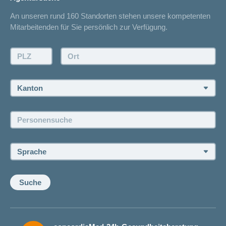
Spitalliste
An unseren rund 160 Standorten stehen unsere kompetenten
Unfallmeldung
Mitarbeitenden für Sie persönlich zur Verfügung.
Kontakt
Offertanfrage
PLZ:
Ort:
Rückruf anfordern
Termin vereinbaren
Kanton:
Jobs und Karriere
Personensuche:
Offene Stellen
Sprache:
Suche