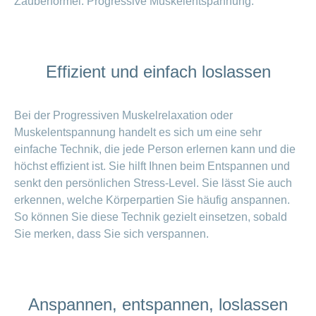
Zauberformel: Progressive Muskelentspannung.
ausblenden
Thema
Lehre
bei
Ernährung
der
CONCORDIA
Fitness
Effizient und einfach loslassen
Gesund
leben
Bei der Progressiven Muskelrelaxation oder
Muskelentspannung handelt es sich um eine sehr
einfache Technik, die jede Person erlernen kann und die
höchst effizient ist. Sie hilft Ihnen beim Entspannen und
senkt den persönlichen Stress-Level. Sie lässt Sie auch
erkennen, welche Körperpartien Sie häufig anspannen.
So können Sie diese Technik gezielt einsetzen, sobald
Sie merken, dass Sie sich verspannen.
Anspannen, entspannen, loslassen