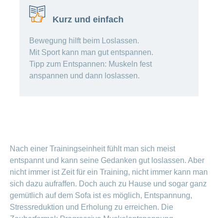
Offene
Zahlungsmodus
Kontakt
Conci-
Bereich
Stellen
ändern
Kurz und einfach
ein-
Blog
Darum
oder
Feedback
Medien
die
ausblenden
Bewegung hilft beim Loslassen.
CONCORDIA
Mit Sport kann man gut entspannen.
als
Conci-
Leistungserbringer
Tipp zum Entspannen: Muskeln fest
Arbeitgeberin
Bereich
Creative
& Elektronischer
ein-
anspannen und dann loslassen.
Deine
oder
Datenaustausch
Vorteile
ausblenden
bei
>
Tarif
der
590
CONCORDIA
Alle
Tipps
Magazin-
für
deine
Artikel
Nach einer Trainingseinheit fühlt man sich meist
Bewerbung
entspannt und kann seine Gedanken gut loslassen. Aber
ansehen
Das
nicht immer ist Zeit für ein Training, nicht immer kann man
HR-
sich dazu aufraffen. Doch auch zu Hause und sogar ganz
Team
Fragen
gemütlich auf dem Sofa ist es möglich, Entspannung,
Bereich
Unsere
stellen
ein-
Job-
Stressreduktion und Erholung zu erreichen. Die
oder
zum
Profile