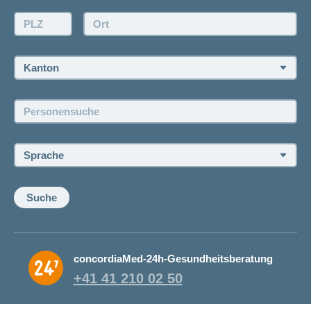
Offertanfrage
PLZ:
Ort:
Rückruf anfordern
Termin vereinbaren
Kanton:
Jobs und Karriere
Personensuche:
Offene Stellen
Sprache:
Suche
concordiaMed-24h-Gesundheitsberatung
+41 41 210 02 50