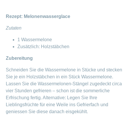
ausblenden
Thema
Lehre
bei
Ernährung
Rezept: Melonenwasserglace
der
CONCORDIA
Fitness
Zutaten
Gesund
leben
1 Wassermelone
Zusätzlich: Holzstäbchen
Zubereitung
Schneiden Sie die Wassermelone in Stücke und stecken
Sie je ein Holzstäbchen in ein Stück Wassermelone.
Lassen Sie die Wassermelonen-Stängel zugedeckt circa
vier Stunden gefrieren – schon ist die sommerliche
Erfrischung fertig. Alternative: Legen Sie Ihre
Lieblingsfrüchte für eine Weile ins Gefrierfach und
geniessen Sie diese danach eisgekühlt.