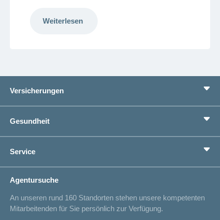
Weiterlesen
Versicherungen
Grundversicherung
Gesundheit
Zusatzversicherungen
Vorsorge
Ratgeber
Service
Ich suche eine Versicherung für
Gesundheitskompass
Lebenssituation
concordiaMed
Adressänderung
Agentursuche
Sparen bei der Versicherung
Spitalliste
An unseren rund 160 Standorten stehen unsere kompetenten
Unfallmeldung
Mitarbeitenden für Sie persönlich zur Verfügung.
Kontakt