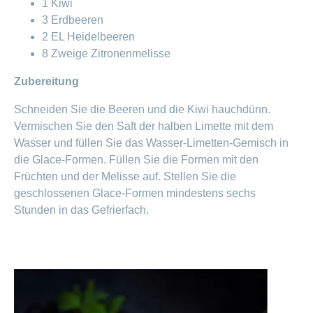
1 Kiwi
3 Erdbeeren
2 EL Heidelbeeren
8 Zweige Zitronenmelisse
Zubereitung
Schneiden Sie die Beeren und die Kiwi hauchdünn.
Vermischen Sie den Saft der halben Limette mit dem
Wasser und füllen Sie das Wasser-Limetten-Gemisch in
die Glace-Formen. Füllen Sie die Formen mit den
Früchten und der Melisse auf. Stellen Sie die
geschlossenen Glace-Formen mindestens sechs
Stunden in das Gefrierfach.