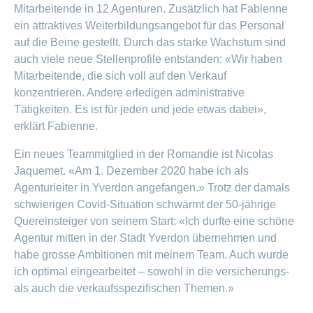
ausblenden
Mitarbeitende in 12 Agenturen. Zusätzlich hat Fabienne
Thema
Lehre
ein attraktives Weiterbildungsangebot für das Personal
bei
Ernährung
der
auf die Beine gestellt. Durch das starke Wachstum sind
CONCORDIA
Fitness
auch viele neue Stellenprofile entstanden: «Wir haben
Mitarbeitende, die sich voll auf den Verkauf
Gesund
leben
konzentrieren. Andere erledigen administrative
Tätigkeiten. Es ist für jeden und jede etwas dabei»,
erklärt Fabienne.
Ein neues Teammitglied in der Romandie ist Nicolas
Jaquemet. «Am 1. Dezember 2020 habe ich als
Agenturleiter in Yverdon angefangen.» Trotz der damals
schwierigen Covid-Situation schwärmt der 50-jährige
Quereinsteiger von seinem Start: «Ich durfte eine schöne
Agentur mitten in der Stadt Yverdon übernehmen und
habe grosse Ambitionen mit meinem Team. Auch wurde
ich optimal eingearbeitet – sowohl in die versicherungs-
als auch die verkaufsspezifischen Themen.»