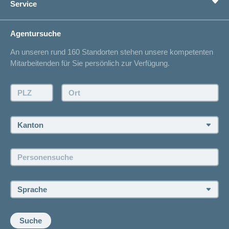
Service
Ich suche eine Versicherung für
Gesundheitskompass
Lebenssituation
concordiaMed
Adressänderung
Agentursuche
Sparen bei der Versicherung
Spitalliste
An unseren rund 160 Standorten stehen unsere kompetenten
Unfallmeldung
Mitarbeitenden für Sie persönlich zur Verfügung.
Kontakt
Offertanfrage
PLZ:
Ort:
Rückruf anfordern
Termin vereinbaren
Kanton:
Jobs und Karriere
Personensuche:
Offene Stellen
Sprache:
Suche