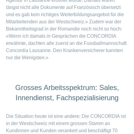
Agentur in Lausanne eröffnet wurde. Damals waren
Offene
Zahlungsmodus
längst nicht alle Dokumente auf Französisch übersetzt
Kontakt
Conci-
Bereich
Stellen
ändern
und es gab kein richtiges Weiterbildungsangebot für die
ein-
Blog
Darum
oder
Feedback
Mitarbeitenden aus der Westschweiz.» Zudem war der
Medien
die
ausblenden
Bekanntheitsgrad in der Romandie noch nicht so hoch:
CONCORDIA
als
«Wenn ich damals in Gesprächen die CONCORDIA
Conci-
Leistungserbringer
Arbeitgeberin
Bereich
erwähnte, dachten alle zuerst an die Fussballmannschaft
Creative
& Elektronischer
ein-
Deine
oder
Concordia Lausanne. Den Krankenversicherer kannten
Datenaustausch
Vorteile
ausblenden
nur die Wenigsten.»
bei
>
Tarif
der
590
CONCORDIA
Alle
Tipps
Magazin-
für
Grosses Arbeitsspektrum: Sales,
deine
Artikel
Bewerbung
Innendienst, Fachspezialisierung
ansehen
Das
HR-
Team
Die Situation heute ist eine andere: Die CONCORDIA ist
Fragen
Bereich
Unsere
in der Westschweiz mit einem grossen Stamm an
stellen
ein-
Job-
Kundinnen und Kunden verankert und beschäftigt 70
oder
zum
Profile