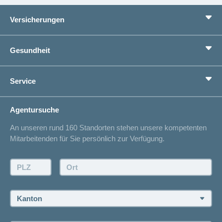
Versicherungen
Grundversicherung
Gesundheit
Zusatzversicherungen
Vorsorge
Ratgeber
Service
Ich suche eine Versicherung für
Gesundheitskompass
Lebenssituation
concordiaMed
Adressänderung
Agentursuche
Sparen bei der Versicherung
Spitalliste
An unseren rund 160 Standorten stehen unsere kompetenten
Unfallmeldung
Mitarbeitenden für Sie persönlich zur Verfügung.
Kontakt
Offertanfrage
PLZ:
Ort:
Rückruf anfordern
Termin vereinbaren
Kanton:
Jobs und Karriere