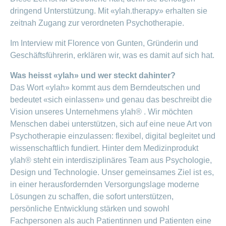
ausblenden
Thema
dringend Unterstützung. Mit «ylah.therapy» erhalten sie
Lehre
bei
zeitnah Zugang zur verordneten Psychotherapie.
Ernährung
der
CONCORDIA
Fitness
Im Interview mit Florence von Gunten, Gründerin und
Geschäftsführerin, erklären wir, was es damit auf sich hat.
Gesund
leben
Was heisst «ylah» und wer steckt dahinter?
Das Wort «ylah» kommt aus dem Berndeutschen und
bedeutet «sich einlassen» und genau das beschreibt die
Vision unseres Unternehmens ylah® . Wir möchten
Menschen dabei unterstützen, sich auf eine neue Art von
Psychotherapie einzulassen: flexibel, digital begleitet und
wissenschaftlich fundiert. Hinter dem Medizinprodukt
ylah® steht ein interdisziplinäres Team aus Psychologie,
Design und Technologie. Unser gemeinsames Ziel ist es,
in einer herausfordernden Versorgungslage moderne
Lösungen zu schaffen, die sofort unterstützen,
persönliche Entwicklung stärken und sowohl
Fachpersonen als auch Patientinnen und Patienten eine