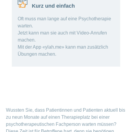
Offene
Zahlungsmodus
Kurz und einfach
Kontakt
Conci-
Bereich
Stellen
ändern
ein-
Blog
Darum
Oft muss man lange auf eine Psychotherapie
oder
Feedback
Medien
die
ausblenden
warten.
CONCORDIA
Jetzt kann man sie auch mit Video-Anrufen
als
Conci-
Leistungserbringer
Arbeitgeberin
Bereich
machen.
Creative
& Elektronischer
ein-
Mit der App «ylah.me» kann man zusätzlich
Deine
oder
Datenaustausch
Vorteile
ausblenden
Übungen machen.
bei
>
Tarif
der
590
CONCORDIA
Alle
Tipps
Magazin-
für
deine
Artikel
Bewerbung
ansehen
Das
HR-
Wussten Sie, dass Patientinnen und Patienten aktuell bis
Team
zu neun Monate auf einen Therapieplatz bei einer
Fragen
Bereich
Unsere
stellen
psychotherapeutischen Fachperson warten müssen?
ein-
Job-
oder
zum
Profile
Diese Zeit ist für Betroffene hart, denn sie benötigen