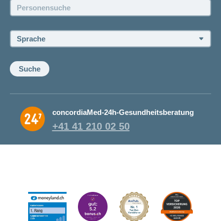
Personensuche:
Offene Stellen
Sprache:
Suche
concordiaMed-24h-Gesundheitsberatung
+41 41 210 02 50