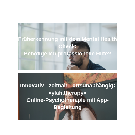
Früherkennung mit dem Mental Health
Check:
B
enötige ich professionelle Hilfe?
Innovativ - zeitnah - ortsunabhängig:
«ylah.therapy»
Online-Psychotherapie mit App-
Begleitung