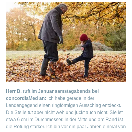
ausblenden
Thema
Lehre
bei
Ernährung
der
CONCORDIA
Fitness
Gesund
leben
Herr B. ruft im Januar samstagabends bei
concordiaMed an:
Ich habe gerade in der
Lendengegend einen ringförmigen Ausschlag entdeckt.
Die Stelle tut aber nicht weh und juckt auch nicht. Sie ist
etwa 6 cm im Durchmesser. In der Mitte und am Rand ist
die Rötung stärker. Ich bin vor ein paar Jahren einmal von