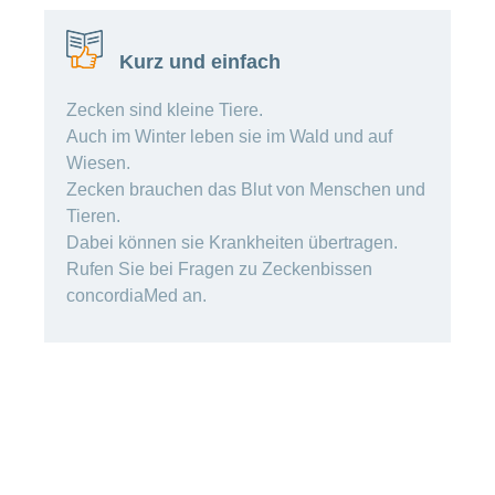
Offene
Zahlungsmodus
Kontakt
Conci-
Bereich
Stellen
ändern
ein-
Blog
Kurz und einfach
Darum
oder
Feedback
Medien
die
ausblenden
CONCORDIA
Zecken sind kleine Tiere.
als
Conci-
Auch im Winter leben sie im Wald und auf
Leistungserbringer
Arbeitgeberin
Bereich
Creative
Wiesen.
& Elektronischer
ein-
Deine
oder
Datenaustausch
Zecken brauchen das Blut von Menschen und
Vorteile
ausblenden
Tieren.
bei
>
Tarif
der
Dabei können sie Krankheiten übertragen.
590
CONCORDIA
Alle
Rufen Sie bei Fragen zu Zeckenbissen
Tipps
concordiaMed an.
Magazin-
für
deine
Artikel
Bewerbung
ansehen
Das
HR-
Team
Fragen
Bereich
Unsere
stellen
ein-
Job-
oder
zum
Profile