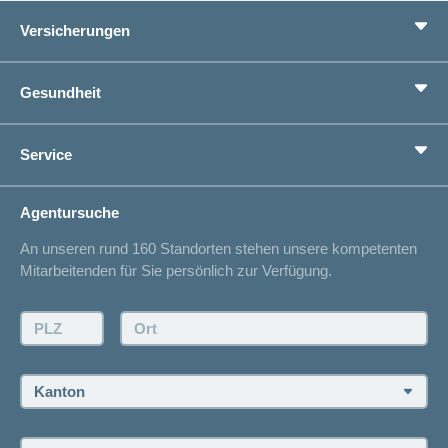
Versicherungen
Grundversicherung
Gesundheit
Zusatzversicherungen
Vorsorge
Ratgeber
Service
Ich suche eine Versicherung für
Gesundheitskompass
Lebenssituation
concordiaMed
Adressänderung
Agentursuche
Sparen bei der Versicherung
Spitalliste
An unseren rund 160 Standorten stehen unsere kompetenten
Unfallmeldung
Mitarbeitenden für Sie persönlich zur Verfügung.
Kontakt
Offertanfrage
PLZ:
Ort:
Rückruf anfordern
Termin vereinbaren
Kanton:
Jobs und Karriere
Personensuche: