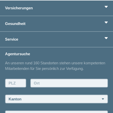
Versicherungen
Grundversicherung
Gesundheit
Zusatzversicherungen
Vorsorge
Ratgeber
Service
Ich suche eine Versicherung für
Gesundheitskompass
Lebenssituation
concordiaMed
Adressänderung
Agentursuche
Sparen bei der Versicherung
Spitalliste
An unseren rund 160 Standorten stehen unsere kompetenten
Unfallmeldung
Mitarbeitenden für Sie persönlich zur Verfügung.
Kontakt
Offertanfrage
PLZ:
Ort:
Rückruf anfordern
Termin vereinbaren
Kanton:
Jobs und Karriere
Personensuche: