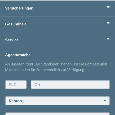
Versicherungen
Grundversicherung
Gesundheit
Zusatzversicherungen
Vorsorge
Ratgeber
Service
Ich suche eine Versicherung für
Gesundheitskompass
Lebenssituation
concordiaMed
Adressänderung
Agentursuche
Sparen bei der Versicherung
Spitalliste
An unseren rund 160 Standorten stehen unsere kompetenten
Unfallmeldung
Mitarbeitenden für Sie persönlich zur Verfügung.
Kontakt
Offertanfrage
PLZ:
Ort:
Rückruf anfordern
Termin vereinbaren
Kanton:
Jobs und Karriere
Personensuche: