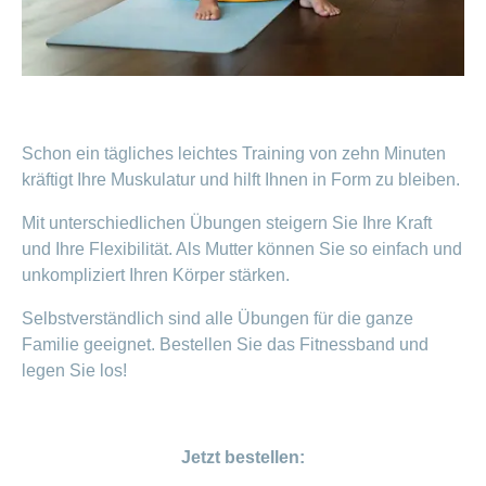
Offene
Zahlungsmodus
Kontakt
Conci-
Bereich
Stellen
ändern
ein-
Blog
Darum
oder
Feedback
Medien
die
ausblenden
CONCORDIA
als
Conci-
Leistungserbringer
Arbeitgeberin
Bereich
Schon ein tägliches leichtes Training von zehn Minuten
Creative
& Elektronischer
ein-
Deine
kräftigt Ihre Muskulatur und hilft Ihnen in Form zu bleiben.
oder
Datenaustausch
Vorteile
ausblenden
bei
Mit unterschiedlichen Übungen steigern Sie Ihre Kraft
>
Tarif
der
590
und Ihre Flexibilität. Als Mutter können Sie so einfach und
CONCORDIA
Alle
unkompliziert Ihren Körper stärken.
Tipps
Magazin-
für
Selbstverständlich sind alle Übungen für die ganze
deine
Artikel
Bewerbung
Familie geeignet. Bestellen Sie das Fitnessband und
ansehen
legen Sie los!
Das
HR-
Team
Fragen
Bereich
Unsere
stellen
Jetzt bestellen:
ein-
Job-
oder
zum
Profile