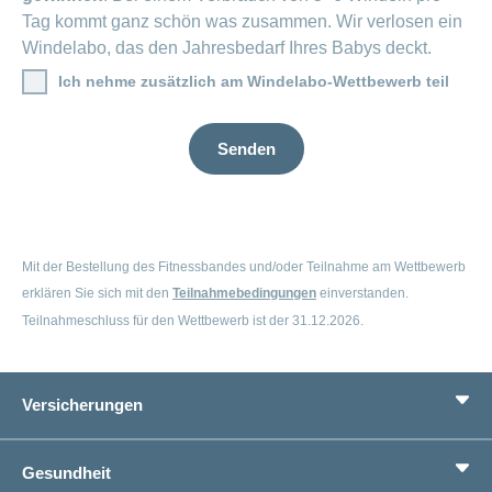
Tag kommt ganz schön was zusammen. Wir verlosen ein
Windelabo, das den Jahresbedarf Ihres Babys deckt.
Ich nehme zusätzlich am Windelabo-Wettbewerb teil
Senden
Mit der Bestellung des Fitnessbandes und/oder Teilnahme am Wettbewerb
erklären Sie sich mit den
Teilnahmebedingungen
einverstanden.
Teilnahmeschluss für den Wettbewerb ist der 31.12.2026.
Versicherungen
Grundversicherung
Gesundheit
Zusatzversicherungen