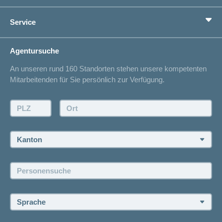
Vorsorge
Ratgeber
Service
Ich suche eine Versicherung für
Gesundheitskompass
Lebenssituation
concordiaMed
Adressänderung
Agentursuche
Sparen bei der Versicherung
Spitalliste
An unseren rund 160 Standorten stehen unsere kompetenten
Unfallmeldung
Mitarbeitenden für Sie persönlich zur Verfügung.
Kontakt
Offertanfrage
PLZ:
Ort:
Rückruf anfordern
Termin vereinbaren
Kanton:
Jobs und Karriere
Personensuche:
Offene Stellen
Sprache: