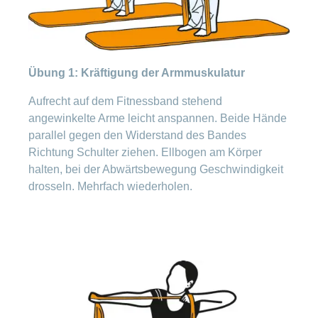
Offene
Zahlungsmodus
Kontakt
Conci-
Bereich
Stellen
ändern
ein-
Blog
Darum
oder
Feedback
Medien
die
ausblenden
CONCORDIA
Übung 1: Kräftigung der Armmuskulatur
als
Conci-
Leistungserbringer
Arbeitgeberin
Bereich
Aufrecht auf dem Fitnessband stehend
Creative
& Elektronischer
ein-
Deine
angewinkelte Arme leicht anspannen. Beide Hände
oder
Datenaustausch
Vorteile
ausblenden
parallel gegen den Widerstand des Bandes
bei
>
Tarif
Richtung Schulter ziehen. Ellbogen am Körper
der
590
CONCORDIA
Alle
halten, bei der Abwärtsbewegung Geschwindigkeit
Tipps
drosseln. Mehrfach wiederholen.
Magazin-
für
deine
Artikel
Bewerbung
ansehen
Das
HR-
Team
Fragen
Bereich
Unsere
stellen
ein-
Job-
oder
zum
Profile