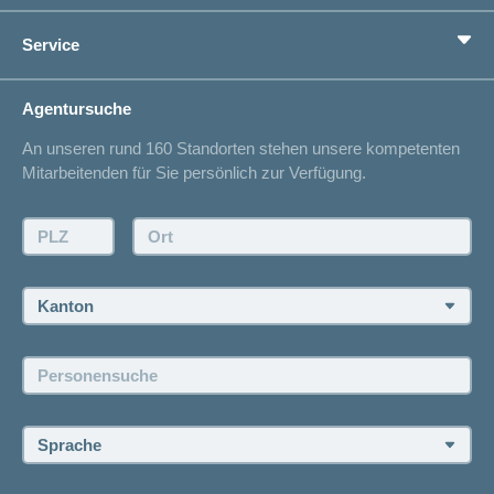
Vorsorge
Ratgeber
Service
Ich suche eine Versicherung für
Gesundheitskompass
Lebenssituation
concordiaMed
Adressänderung
Agentursuche
Sparen bei der Versicherung
Spitalliste
An unseren rund 160 Standorten stehen unsere kompetenten
Unfallmeldung
Mitarbeitenden für Sie persönlich zur Verfügung.
Kontakt
Offertanfrage
PLZ:
Ort:
Rückruf anfordern
Termin vereinbaren
Kanton:
Jobs und Karriere
Personensuche:
Offene Stellen
Sprache: