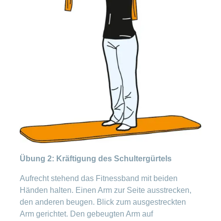
ausblenden
Thema
Lehre
bei
Ernährung
der
CONCORDIA
Fitness
Gesund
leben
Übung 2: Kräftigung des Schultergürtels
Aufrecht stehend das Fitnessband mit beiden
Händen halten. Einen Arm zur Seite ausstrecken,
den anderen beugen. Blick zum ausgestreckten
Arm gerichtet. Den gebeugten Arm auf