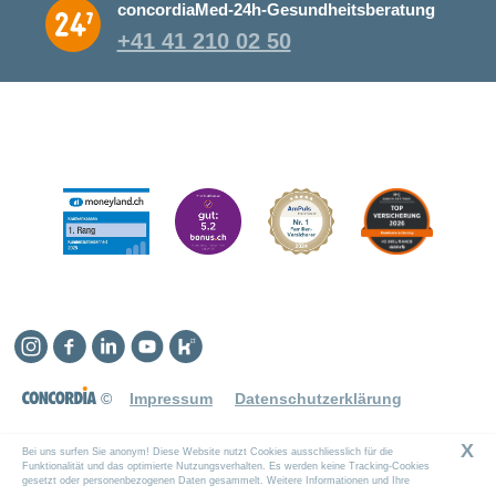
concordiaMed-24h-Gesundheitsberatung
+41 41 210 02 50
Instagram
Facebook
Linkedin
YouTube
Kununu
©
Impressum
Datenschutzerklärung
X
Bei uns surfen Sie anonym! Diese Website nutzt Cookies ausschliesslich für die
Funktionalität und das optimierte Nutzungsverhalten. Es werden keine Tracking-Cookies
gesetzt oder personenbezogenen Daten gesammelt. Weitere Informationen und Ihre