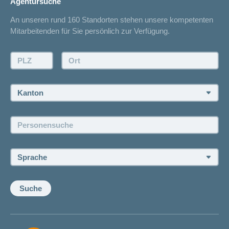
Agentursuche
Sparen bei der Versicherung
Spitalliste
An unseren rund 160 Standorten stehen unsere kompetenten
Unfallmeldung
Mitarbeitenden für Sie persönlich zur Verfügung.
Kontakt
Offertanfrage
PLZ:
Ort:
Rückruf anfordern
Termin vereinbaren
Kanton:
Jobs und Karriere
Personensuche:
Offene Stellen
Sprache:
Suche