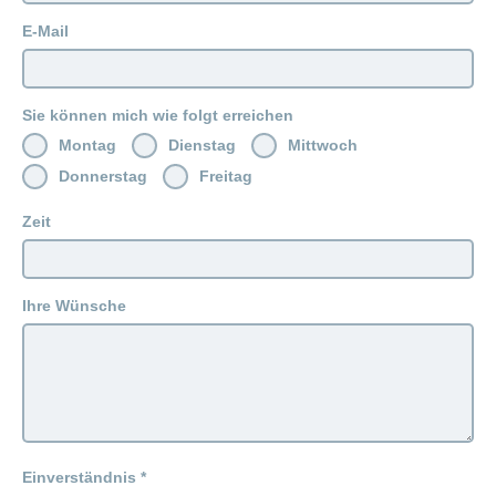
ausblenden
Thema
Lehre
E-Mail
bei
Ernährung
der
CONCORDIA
Fitness
Sie können mich wie folgt erreichen
Gesund
leben
Montag
Dienstag
Mittwoch
Donnerstag
Freitag
Zeit
Ihre Wünsche
Einverständnis