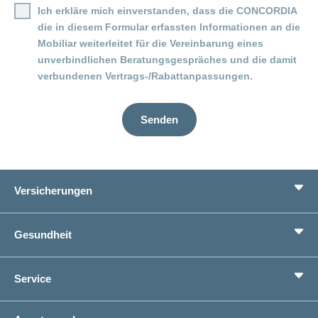
Ich erkläre mich einverstanden, dass die CONCORDIA
die in diesem Formular erfassten Informationen an die
Mobiliar weiterleitet für die Vereinbarung eines
unverbindlichen Beratungsgespräches und die damit
verbundenen Vertrags-/Rabattanpassungen.
Senden
Versicherungen
Grundversicherung
Gesundheit
Zusatzversicherungen
Vorsorge
Ratgeber
Service
Ich suche eine Versicherung für
Gesundheitskompass
Lebenssituation
concordiaMed
Adressänderung