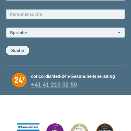
Jobs und Karriere
Personensuche:
Offene Stellen
Sprache:
Suche
concordiaMed-24h-Gesundheitsberatung
+41 41 210 02 50