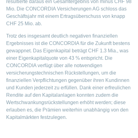
resultierte daraus ein Gesamtergebnis von minus CHF 98
Offene
Zahlungsmodus
Kontakt
Mio. Die CONCORDIA Versicherungen AG schloss das
Conci-
Bereich
Stellen
ändern
ein-
Geschäftsjahr mit einem Ertragsüberschuss von knapp
Blog
Darum
oder
Feedback
Medien
CHF 25 Mio. ab.
die
ausblenden
CONCORDIA
als
Trotz des insgesamt deutlich negativen finanziellen
Conci-
Leistungserbringer
Arbeitgeberin
Bereich
Ergebnisses ist die CONCORDIA für die Zukunft bestens
Creative
& Elektronischer
ein-
Deine
gewappnet. Das Eigenkapital beträgt CHF 1.3 Mia., was
oder
Datenaustausch
Vorteile
ausblenden
einer Eigenkapitalquote von 43 % entspricht. Die
bei
>
Tarif
CONCORDIA verfügt über alle notwendigen
der
590
CONCORDIA
versicherungstechnischen Rückstellungen, um die
Alle
finanziellen Verpflichtungen gegenüber ihren Kundinnen
Tipps
Magazin-
für
und Kunden jederzeit zu erfüllen. Dank einer erfreulichen
deine
Artikel
Rendite auf den Kapitalanlagen konnten zudem die
Bewerbung
Wertschwankungsrückstellungen erhöht werden; diese
ansehen
Das
erlauben es, die Prämien weiterhin unabhängig von den
HR-
Team
Kapitalmärkten festzulegen.
Fragen
Bereich
Unsere
stellen
ein-
Job-
oder
zum
Profile