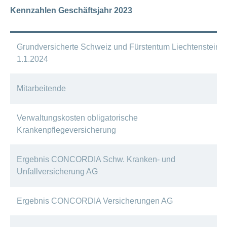
ausblenden
Thema
Kennzahlen Geschäftsjahr 2023
Lehre
bei
Ernährung
der
CONCORDIA
Fitness
Grundversicherte Schweiz und Fürstentum Liechtenstein p
Gesund
1.1.2024
leben
Mitarbeitende
Verwaltungskosten obligatorische
Krankenpflegeversicherung
Ergebnis CONCORDIA Schw. Kranken- und
Unfallversicherung AG
Ergebnis CONCORDIA Versicherungen AG