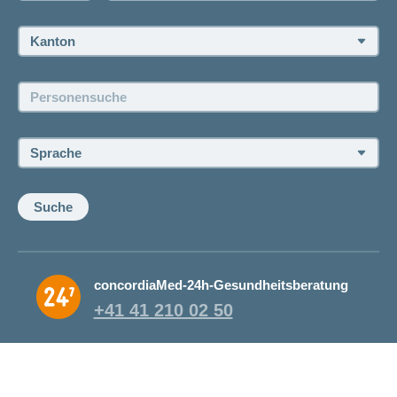
Termin vereinbaren
Kanton:
Jobs und Karriere
Personensuche:
Offene Stellen
Sprache:
Suche
concordiaMed-24h-Gesundheitsberatung
+41 41 210 02 50