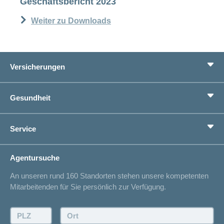
Geschäftsbericht 2023
Weiter zu Downloads
Versicherungen
Grundversicherung
Gesundheit
Zusatzversicherungen
Vorsorge
Ratgeber
Service
Ich suche eine Versicherung für
Gesundheitskompass
Lebenssituation
concordiaMed
Adressänderung
Agentursuche
Sparen bei der Versicherung
Spitalliste
An unseren rund 160 Standorten stehen unsere kompetenten
Unfallmeldung
Mitarbeitenden für Sie persönlich zur Verfügung.
Kontakt
Offertanfrage
PLZ:
Ort:
Rückruf anfordern