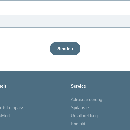
Senden
eit
Service
Adressänderung
eitskompass
Spitalliste
iaMed
Unfallmeldung
Kontakt