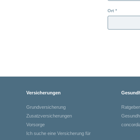
Ort
Versicherungen
Gesundh
Grundversicherung
Ratgeber
Zusatzversicherungen
Gesundh
Vorsorge
concord
Ich suche eine Versicherung für