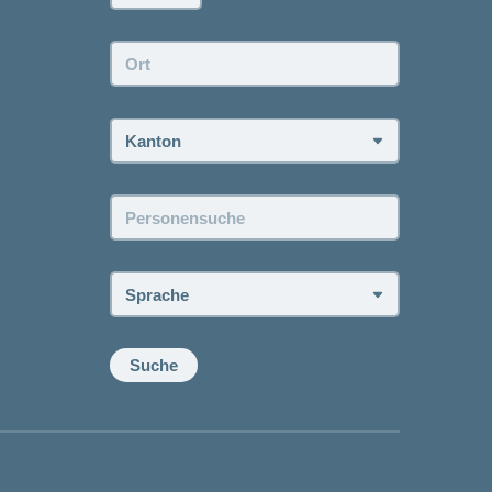
Ort:
Kanton:
Personensuche:
Sprache:
Suche