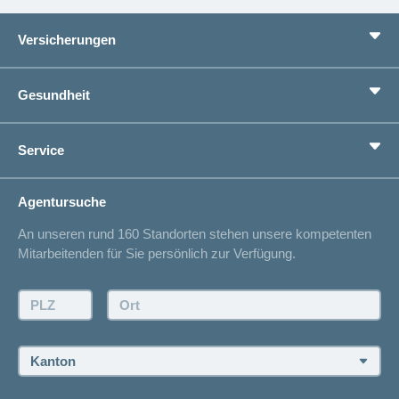
Versicherungen
Grundversicherung
Gesundheit
Zusatzversicherungen
Vorsorge
Ratgeber
Service
Ich suche eine Versicherung für
Gesundheitskompass
Lebenssituation
concordiaMed
Adressänderung
Agentursuche
Sparen bei der Versicherung
Spitalliste
An unseren rund 160 Standorten stehen unsere kompetenten
Unfallmeldung
Mitarbeitenden für Sie persönlich zur Verfügung.
Kontakt
Offertanfrage
PLZ:
Ort:
Rückruf anfordern
Termin vereinbaren
Kanton:
Jobs und Karriere