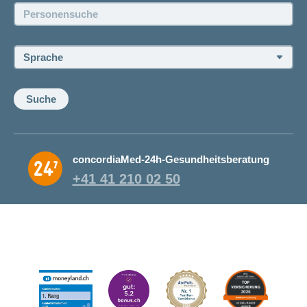
Personensuche:
Offene Stellen
Sprache:
Suche
concordiaMed-24h-Gesundheitsberatung
+41 41 210 02 50