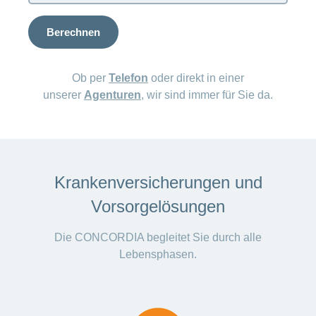
Offene
Zahlungsmodus
Kontakt
Conci-
Bereich
Stellen
ändern
Berechnen
ein-
Blog
Darum
oder
Feedback
Medien
die
ausblenden
CONCORDIA
Ob per
Telefon
oder direkt in einer
als
Conci-
Leistungserbringer
Arbeitgeberin
unserer
Agenturen
, wir sind immer für Sie da.
Bereich
Creative
& Elektronischer
ein-
Deine
oder
Datenaustausch
Vorteile
ausblenden
bei
>
Tarif
der
590
CONCORDIA
Alle
Krankenversicherungen und
Tipps
Magazin-
für
Vorsorgelösungen
deine
Artikel
Bewerbung
ansehen
Die CONCORDIA begleitet Sie durch alle
Das
Lebensphasen.
HR-
Team
Fragen
Bereich
Unsere
stellen
ein-
Job-
oder
zum
Profile