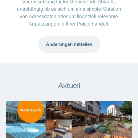
Voraussetzung für funktionierende Abläufe,
unabhängig ob es sich um eine simple Mutation
von Adressdaten oder um finanziell relevante
Anpassungen in Ihrer Police handelt.
Änderungen mitteilen
ANCHOR_ID=
DCE2443E8D068A5291C0231B0D8EEA0660AC49F88523D
Aktuell