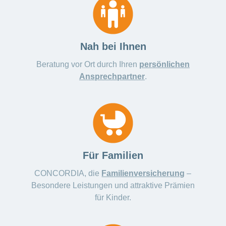
ausblenden
Thema
Lehre
bei
Ernährung
der
CONCORDIA
Fitness
Nah bei Ihnen
Gesund
Beratung vor Ort durch Ihren
persönlichen
leben
Ansprechpartner
.
Für Familien
CONCORDIA, die
Familienversicherung
–
Besondere Leistungen und attraktive Prämien
für Kinder.