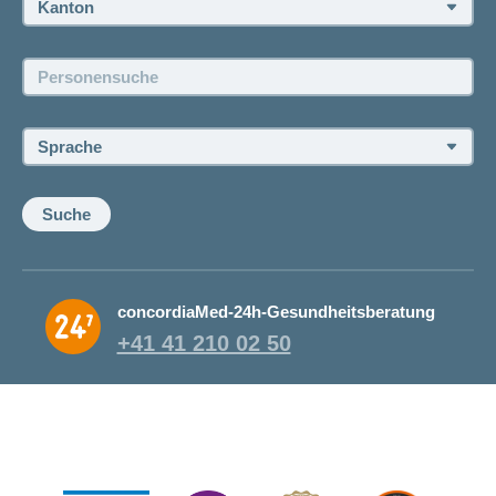
Jobs und Karriere
Personensuche:
Offene Stellen
Sprache:
Suche
concordiaMed-24h-Gesundheitsberatung
+41 41 210 02 50