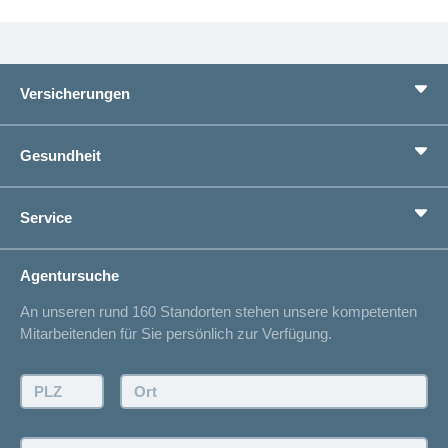
Versicherungen
Grundversicherung
Gesundheit
Zusatzversicherungen
Vorsorge
Ratgeber
Service
Ich suche eine Versicherung für
Gesundheitskompass
Lebenssituation
concordiaMed
Adressänderung
Agentursuche
Sparen bei der Versicherung
Spitalliste
An unseren rund 160 Standorten stehen unsere kompetenten
Unfallmeldung
Mitarbeitenden für Sie persönlich zur Verfügung.
Kontakt
Offertanfrage
PLZ:
Ort:
Rückruf anfordern
Termin vereinbaren
Kanton: