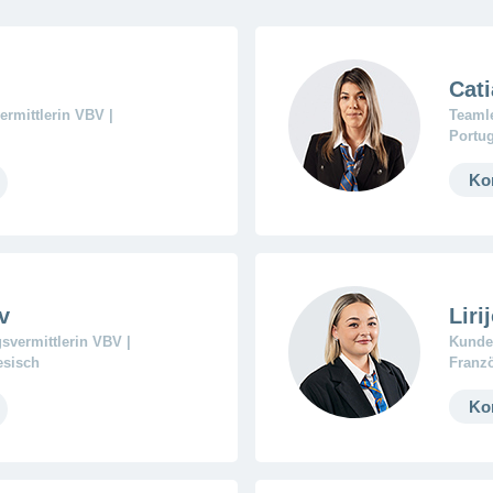
Cat
ermittlerin VBV |
Teamle
Portug
Ko
v
Liri
gsvermittlerin VBV |
Kunden
esisch
Franzö
Ko