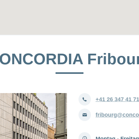
ONCORDIA Fribou
Telefon
+41 26 347 41 7
E-
fribourg@conco
Mail
Öffnungszeiten
Montag - Freitag