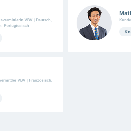
Mat
gsvermittlerin VBV | Deutsch,
Kunden
h, Portugiesisch
Ko
vermittler VBV | Französisch,