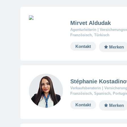
Mirvet Aldudak
Agenturleiterin | Versicherungsv
Französisch, Türkisch
Kontakt
Merken
Stéphanie Kostadino
Verkaufsberaterin | Versicherun
Französisch, Spanisch, Portugi
Kontakt
Merken