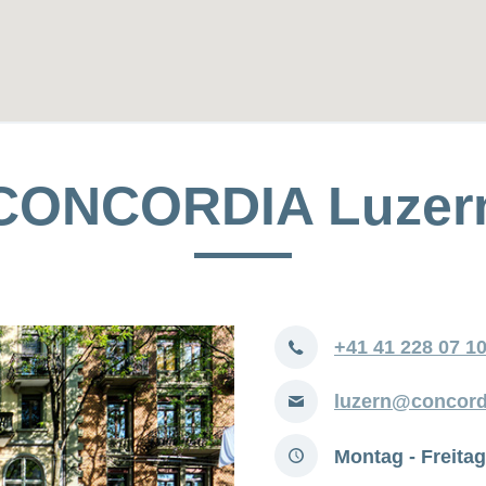
CONCORDIA Luzer
Telefon
+41 41 228 07 1
E-
luzern@concord
Mail
Öffnungszeiten
Montag - Freitag