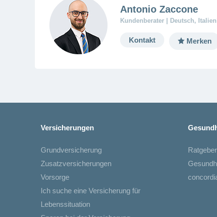
Antonio Zaccone
Kundenberater | Deutsch, Italien
Kontakt
Merken
Versicherungen
Gesundh
Grundversicherung
Ratgeber
Zusatzversicherungen
Gesundh
Vorsorge
concord
Ich suche eine Versicherung für
Lebenssituation