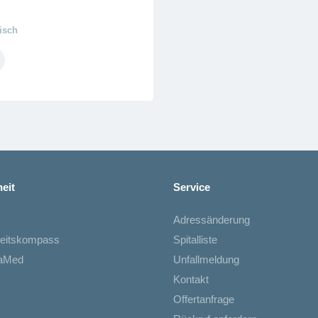
isch
eit
Service
Adressänderung
eitskompass
Spitalliste
iaMed
Unfallmeldung
Kontakt
Offertanfrage