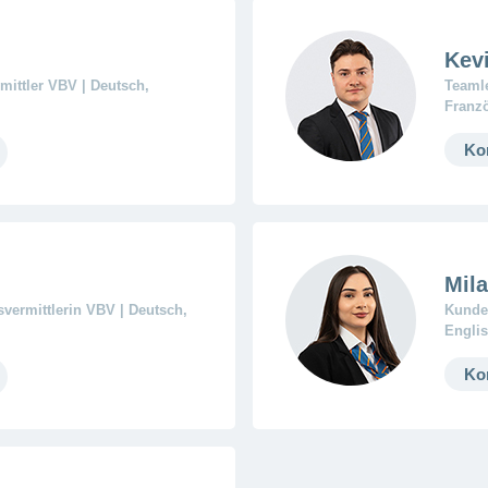
Kev
mittler VBV | Deutsch,
Teamle
Franzö
Ko
Mil
vermittlerin VBV | Deutsch,
Kunden
Englis
Ko