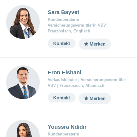
ausblenden
Thema
Lehre
Sara Bayvet
bei
Ernährung
der
Kundenberaterin |
CONCORDIA
Fitness
Versicherungsvermittlerin VBV |
Französisch, Englisch
Gesund
leben
Kontakt
Merken
Eron Elshani
Verkaufsberater | Versicherungsvermittler
VBV | Französisch, Albanisch
Kontakt
Merken
Youssra Ndidir
Kundenberaterin |