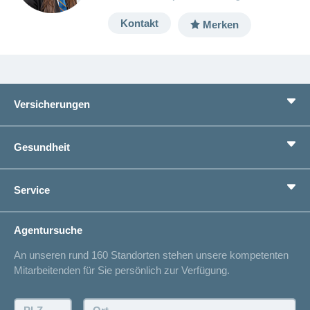
Kontakt
Merken
Versicherungen
Grundversicherung
Gesundheit
Zusatzversicherungen
Vorsorge
Ratgeber
Service
Ich suche eine Versicherung für
Gesundheitskompass
Lebenssituation
concordiaMed
Adressänderung
Agentursuche
Sparen bei der Versicherung
Spitalliste
An unseren rund 160 Standorten stehen unsere kompetenten
Unfallmeldung
Mitarbeitenden für Sie persönlich zur Verfügung.
Kontakt
Offertanfrage
PLZ:
Ort: