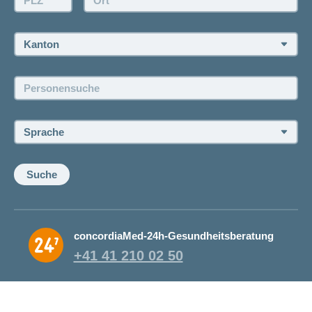
Rückruf anfordern
Termin vereinbaren
Kanton:
Jobs und Karriere
Personensuche:
Offene Stellen
Sprache:
Suche
concordiaMed-24h-Gesundheitsberatung
+41 41 210 02 50