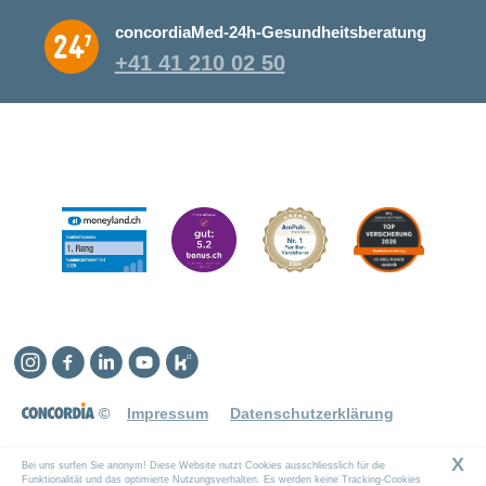
concordiaMed-24h-Gesundheitsberatung
+41 41 210 02 50
Instagram
Facebook
Linkedin
YouTube
Kununu
©
Impressum
Datenschutzerklärung
X
Bei uns surfen Sie anonym! Diese Website nutzt Cookies ausschliesslich für die
Funktionalität und das optimierte Nutzungsverhalten. Es werden keine Tracking-Cookies