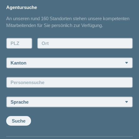
concordiaMed
Adressänderung
Agentursuche
Sparen bei der Versicherung
Spitalliste
An unseren rund 160 Standorten stehen unsere kompetenten
Unfallmeldung
Mitarbeitenden für Sie persönlich zur Verfügung.
Kontakt
Offertanfrage
PLZ:
Ort:
Rückruf anfordern
Termin vereinbaren
Kanton:
Jobs und Karriere
Personensuche:
Offene Stellen
Sprache:
Suche