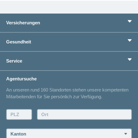
ausblenden
Thema
Lehre
bei
Ernährung
der
Versicherungen
CONCORDIA
Fitness
Gesund
Grundversicherung
leben
Gesundheit
Zusatzversicherungen
Vorsorge
Ratgeber
Service
Ich suche eine Versicherung für
Gesundheitskompass
Lebenssituation
concordiaMed
Adressänderung
Agentursuche
Sparen bei der Versicherung
Spitalliste
An unseren rund 160 Standorten stehen unsere kompetenten
Unfallmeldung
Mitarbeitenden für Sie persönlich zur Verfügung.
Kontakt
Offertanfrage
PLZ:
Ort:
Rückruf anfordern
Termin vereinbaren
Kanton: