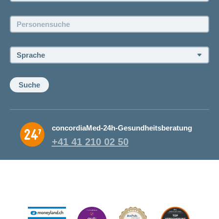
Jobs und Karriere
Personensuche:
Offene Stellen
Sprache:
Suche
concordiaMed-24h-Gesundheitsberatung
+41 41 210 02 50