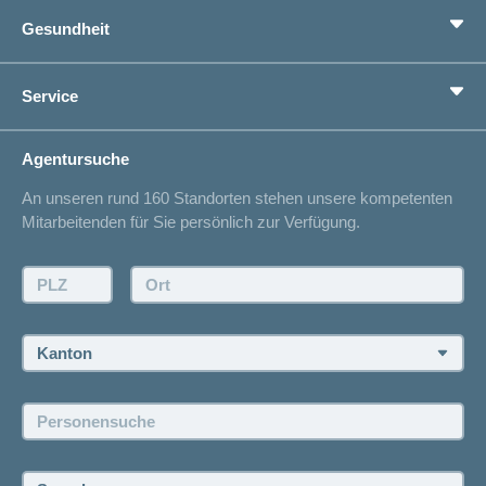
Grundversicherung
Gesundheit
Zusatzversicherungen
Vorsorge
Ratgeber
Service
Ich suche eine Versicherung für
Gesundheitskompass
Lebenssituation
concordiaMed
Adressänderung
Agentursuche
Sparen bei der Versicherung
Spitalliste
An unseren rund 160 Standorten stehen unsere kompetenten
Unfallmeldung
Mitarbeitenden für Sie persönlich zur Verfügung.
Kontakt
Offertanfrage
PLZ:
Ort:
Rückruf anfordern
Termin vereinbaren
Kanton:
Jobs und Karriere
Personensuche:
Offene Stellen
Sprache: