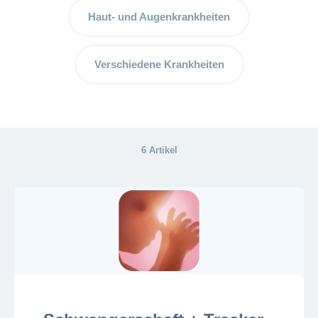
ausblenden
Thema
Lehre
Haut- und Augenkrankheiten
bei
Ernährung
der
CONCORDIA
Fitness
Verschiedene Krankheiten
Gesund
leben
6 Artikel