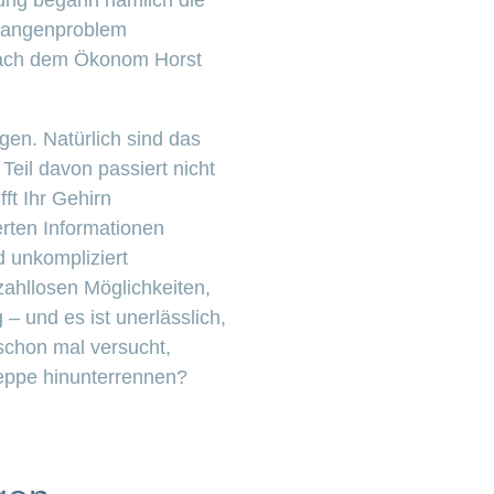
rung begann nämlich die
hlangenproblem
nach dem Ökonom Horst
gen. Natürlich sind das
Teil davon passiert nicht
ft Ihr Gehirn
rten Informationen
d unkompliziert
zahllosen Möglichkeiten,
 – und es ist unerlässlich,
schon mal versucht,
eppe hinunterrennen?