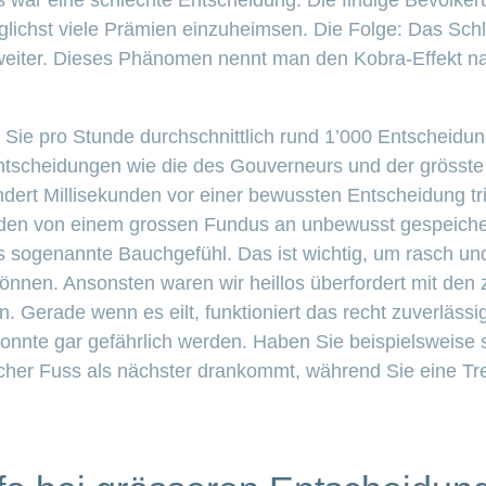
s war eine schlechte Entscheidung. Die findige Bevölke
lichst viele Prämien einzuheimsen. Die Folge: Das Sc
 weiter. Dieses Phänomen nennt man den Kobra-Effekt 
 Sie pro Stunde durchschnittlich rund 1’000 Entscheidun
Entscheidungen wie die des Gouverneurs und der grösste 
dert Millisekunden vor einer bewussten Entscheidung trif
rden von einem grossen Fundus an unbewusst gespeiche
das sogenannte
Bauchgefühl. Das ist wichtig, um rasch un
önnen. Ansonsten waren wir heillos überfordert mit den 
. Gerade wenn es eilt, funktioniert das recht zuverlässig
onnte gar gefährlich werden. Haben Sie beispielsweise 
cher Fuss als nächster drankommt, während Sie eine Tr