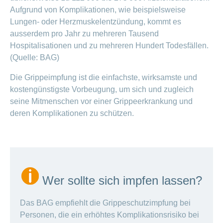
Offene
Zahlungsmodus
Aufgrund von Komplikationen, wie beispielsweise
Kontakt
Conci-
Bereich
Stellen
ändern
Lungen- oder Herzmuskelentzündung, kommt es
ein-
Blog
Darum
oder
Feedback
ausserdem pro Jahr zu mehreren Tausend
Medien
die
ausblenden
Hospitalisationen und zu mehreren Hundert Todesfällen.
CONCORDIA
als
(Quelle: BAG)
Conci-
Leistungserbringer
Arbeitgeberin
Bereich
Creative
& Elektronischer
ein-
Die Grippeimpfung ist die einfachste, wirksamste und
Deine
oder
Datenaustausch
Vorteile
kostengünstigste Vorbeugung, um sich und zugleich
ausblenden
bei
seine Mitmenschen vor einer Grippeerkrankung und
>
Tarif
der
deren Komplikationen zu schützen.
590
CONCORDIA
Alle
Tipps
Magazin-
für
deine
Artikel
Bewerbung
ansehen
Das
Wer sollte sich impfen lassen?
HR-
Team
Fragen
Bereich
Unsere
Das BAG empfiehlt die Grippeschutzimpfung bei
stellen
ein-
Job-
Personen, die ein erhöhtes Komplikationsrisiko bei
oder
zum
Profile