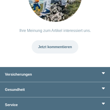
Ihre Meinung zum Artikel interessiert uns.
Jetzt kommentieren
Versicherungen
Grundversicherung
Gesundheit
Zusatzversicherungen
Vorsorge
Ratgeber
Service
Ich suche eine Versicherung für
Gesundheitskompass