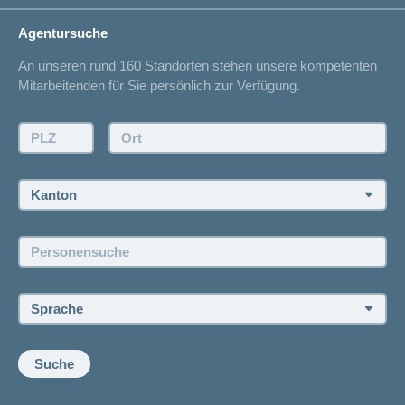
Lebenssituation
concordiaMed
Adressänderung
Agentursuche
Sparen bei der Versicherung
Spitalliste
An unseren rund 160 Standorten stehen unsere kompetenten
Unfallmeldung
Mitarbeitenden für Sie persönlich zur Verfügung.
Kontakt
Offertanfrage
PLZ:
Ort:
Rückruf anfordern
Termin vereinbaren
Kanton:
Jobs und Karriere
Personensuche:
Offene Stellen
Sprache:
Suche