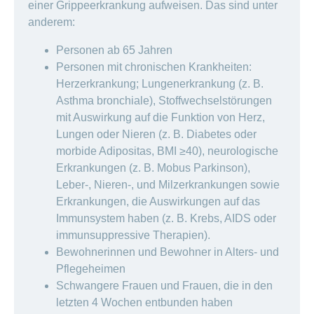
ausblenden
einer Grippeerkrankung aufweisen. Das sind unter
Thema
Lehre
anderem:
bei
Ernährung
der
Personen ab 65 Jahren
CONCORDIA
Fitness
Personen mit chronischen Krankheiten:
Gesund
Herzerkrankung; Lungenerkrankung (z. B.
leben
Asthma bronchiale), Stoffwechselstörungen
mit Auswirkung auf die Funktion von Herz,
Lungen oder Nieren (z. B. Diabetes oder
morbide Adipositas, BMI ≥40), neurologische
Erkrankungen (z. B. Mobus Parkinson),
Leber-, Nieren-, und Milzerkrankungen sowie
Erkrankungen, die Auswirkungen auf das
Immunsystem haben (z. B. Krebs, AIDS oder
immunsuppressive Therapien).
Bewohnerinnen und Bewohner in Alters- und
Pflegeheimen
Schwangere Frauen und Frauen, die in den
letzten 4 Wochen entbunden haben