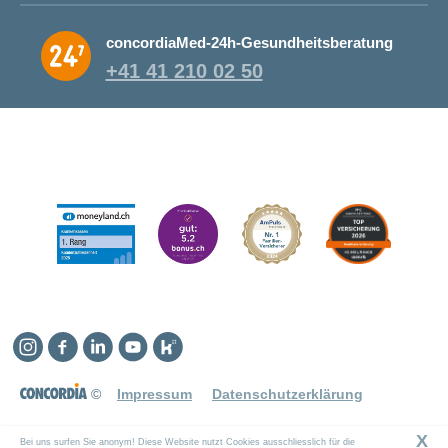
concordiaMed-24h-Gesundheitsberatung
+41 41 210 02 50
Instagram
Facebook
Linkedin
YouTube
Kununu
©
Impressum
Datenschutzerklärung
X
Bei uns surfen Sie anonym! Diese Website nutzt Cookies ausschliesslich für die