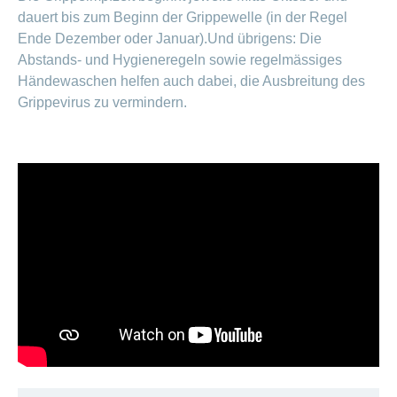
dauert bis zum Beginn der Grippewelle (in der Regel
Ende Dezember oder Januar).Und übrigens: Die
Abstands- und Hygieneregeln sowie regelmässiges
Händewaschen helfen auch dabei, die Ausbreitung des
Grippevirus zu vermindern.