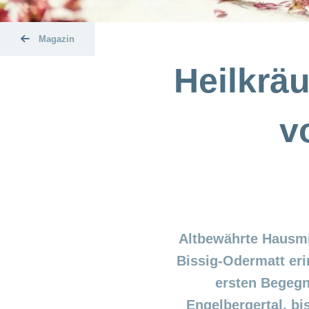
Magazin
Heilkräu
v
Altbewährte Hausmi
Bissig-Odermatt erin
ersten Begegn
Engelbergertal, bis