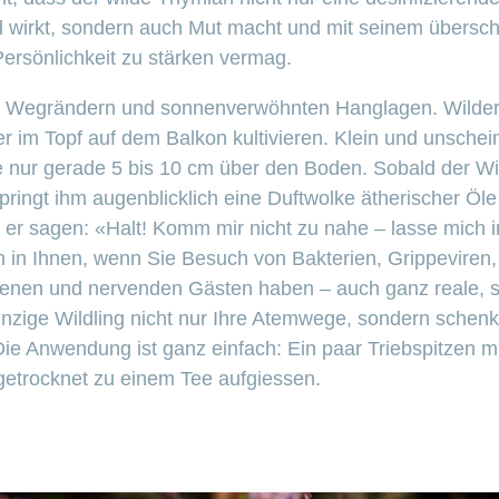
nd wirkt, sondern auch Mut macht und mit seinem übersc
ersönlichkeit zu stärken vermag.
gen Wegrändern und sonnenverwöhnten Hanglagen. Wilde
r im Topf auf dem Balkon kultivieren. Klein und unschein
 nur gerade 5 bis 10 cm über den Boden. Sobald der Wi
springt ihm augenblicklich eine Duftwolke ätherischer Öl
e er sagen: «Halt! Komm mir nicht zu nahe – lasse mich
h in Ihnen, wenn Sie Besuch von Bakterien, Grippeviren
enen und nervenden Gästen haben – auch ganz reale, 
winzige Wildling nicht nur Ihre Atemwege, sondern schen
ie Anwendung ist ganz einfach: Ein paar Triebspitzen m
getrocknet zu einem Tee aufgiessen.