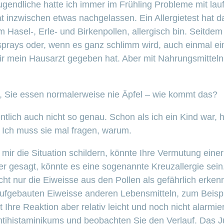
Jugendliche hatte ich immer im Frühling Probleme mit la
 inzwischen etwas nachgelassen. Ein Allergietest hat d
m Hasel-, Erle- und Birkenpollen, allergisch bin. Seitde
rays oder, wenn es ganz schlimm wird, auch einmal eine
r mein Hausarzt gegeben hat. Aber mit Nahrungsmitteln h
, Sie essen normalerweise nie Äpfel – wie kommt das?
ntlich auch nicht so genau. Schon als ich ein Kind war, 
Ich muss sie mal fragen, warum.
 mir die Situation schildern, könnte Ihre Vermutung eine
r gesagt, könnte es eine sogenannte Kreuzallergie sein.
t nur die Eiweisse aus den Pollen als gefährlich erken
 aufgebauten Eiweisse anderen Lebensmitteln, zum Beispi
 Ihre Reaktion aber relativ leicht und noch nicht alarmi
ntihistaminikums und beobachten Sie den Verlauf. Das 