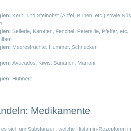
gien:
Kern- und Steinobst (Äpfel, Birnen, etc.) sowie Nü
n
gien:
Sellerie, Karotten, Fenchel, Petersilie, Pfeffer, etc.
ilben
gien:
Meeresfrüchte, Hummer, Schnecken
gien:
Avocados, Kiwis, Bananen, Marroni
gien:
Hühnerei
andeln: Medikamente
lt es sich um Substanzen, welche Histamin-Rezeptoren 