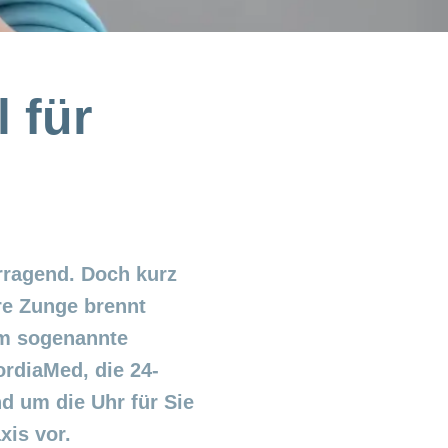
l für
rragend. Doch kurz
re Zunge brennt
um sogenannte
rdiaMed, die 24-
d um die Uhr für Sie
xis vor.