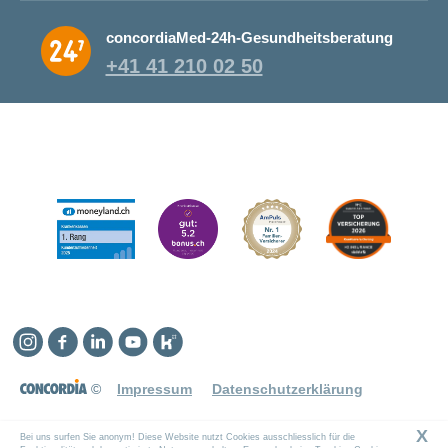
concordiaMed-24h-Gesundheitsberatung
+41 41 210 02 50
Instagram
Facebook
Linkedin
YouTube
Kununu
©
Impressum
Datenschutzerklärung
X
Bei uns surfen Sie anonym! Diese Website nutzt Cookies ausschliesslich für die