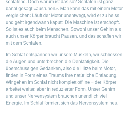
schlafend. Doch warum ist das so? Schlafen ist ganz
ausblenden
Thema
Lehre
banal gesagt «ausruhen». Man kann das mit einem Motor
bei
vergleichen: Läuft der Motor unentwegt, wird er zu heiss
Ernährung
der
CONCORDIA
und geht irgendwann kaputt. Die Maschine ist erschöpft.
Fitness
So ist es auch beim Menschen. Sowohl unser Gehirn als
Gesund
auch unser Körper braucht Pausen, und das schaffen wir
leben
mit dem Schlafen.
Im Schlaf entspannen wir unsere Muskeln, wir schliessen
die Augen und unterbrechen die Denktätigkeit. Die
überschüssigen Gedanken, also die Hitze beim Motor,
finden in Form eines Traums ihre natürliche Entladung.
Wir gehen im Schlaf nicht komplett offline − der Körper
arbeitet weiter, aber in reduzierter Form. Unser Gehirn
und unser Nervensystem brauchen unendlich viel
Energie. Im Schlaf formiert sich das Nervensystem neu.