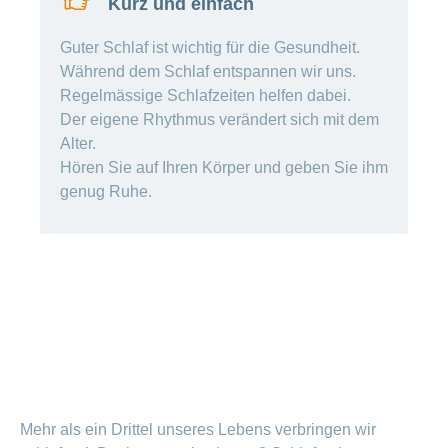
Kurz und einfach
Offene
Zahlungsmodus
Kontakt
Conci-
Bereich
Stellen
ändern
Guter Schlaf ist wichtig für die Gesundheit.
ein-
Blog
Darum
oder
Feedback
Während dem Schlaf entspannen wir uns.
Medien
die
ausblenden
Regelmässige Schlafzeiten helfen dabei.
CONCORDIA
als
Der eigene Rhythmus verändert sich mit dem
Conci-
Leistungserbringer
Arbeitgeberin
Bereich
Alter.
Creative
& Elektronischer
ein-
Deine
oder
Hören Sie auf Ihren Körper und geben Sie ihm
Datenaustausch
Vorteile
ausblenden
genug Ruhe.
bei
>
Tarif
der
590
CONCORDIA
Alle
Tipps
Magazin-
für
deine
Artikel
Bewerbung
ansehen
Das
HR-
Team
Fragen
Bereich
Unsere
stellen
ein-
Job-
Mehr als ein Drittel unseres Lebens verbringen wir
oder
zum
Profile