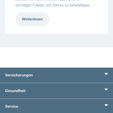
wichtiger Faktor, um Stress zu bewältigen.
Weiterlesen
Versicherungen
Grundversicherung
Gesundheit
Zusatzversicherungen
Vorsorge
Ratgeber
Service
Ich suche eine Versicherung für
Gesundheitskompass