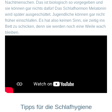
Nachtmenschen. Das ist biologisch so vorgegeben und
sie kön­nen gar nichts dafür! Das Schlafhormon Melatonin
wird später ausgeschüttet. Jugendliche können gar nicht
früher einschlafen. Es hat also keinen Sinn, sie zeitig ins
Bett zu schicken, denn sie werden noch eine Weile wach
bleiben.
Tipps für die Schlafhygiene