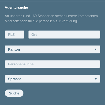
Lebenssituation
concordiaMed
Adressänderung
Agentursuche
Sparen bei der Versicherung
Spitalliste
An unseren rund 160 Standorten stehen unsere kompetenten
Unfallmeldung
Mitarbeitenden für Sie persönlich zur Verfügung.
Kontakt
Offertanfrage
PLZ:
Ort:
Rückruf anfordern
Termin vereinbaren
Kanton:
Jobs und Karriere
Personensuche:
Offene Stellen
Sprache:
Suche