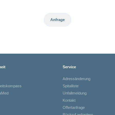
Anfrage
eit
Service
Adressänderung
eitskompass
Spitalliste
iaMed
Unfallmeldung
Kontakt
Offertanfrage
Rückruf anfordern