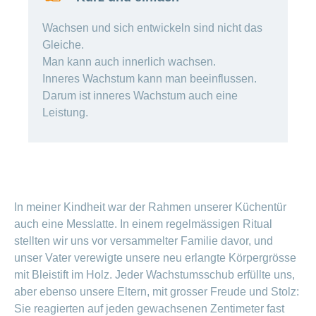
Offene
Zahlungsmodus
Kontakt
Conci-
Bereich
Stellen
ändern
Wachsen und sich entwickeln sind nicht das
ein-
Blog
Darum
Gleiche.
oder
Feedback
Medien
die
ausblenden
Man kann auch innerlich wachsen.
CONCORDIA
Inneres Wachstum kann man beeinflussen.
als
Conci-
Leistungserbringer
Arbeitgeberin
Bereich
Darum ist inneres Wachstum auch eine
Creative
& Elektronischer
ein-
Leistung.
Deine
oder
Datenaustausch
Vorteile
ausblenden
bei
>
Tarif
der
590
CONCORDIA
Alle
Tipps
Magazin-
für
In meiner Kindheit war der Rahmen unserer Küchentür
deine
Artikel
Bewerbung
auch eine Messlatte. In einem regelmässigen Ritual
ansehen
stellten wir uns vor versammelter Familie davor, und
Das
HR-
unser Vater verewigte unsere neu erlangte Körpergrösse
Team
mit Bleistift im Holz. Jeder Wachstumsschub erfüllte uns,
Fragen
Bereich
Unsere
aber ebenso unsere Eltern, mit grosser Freude und Stolz:
stellen
ein-
Job-
Sie reagierten auf jeden gewachsenen Zentimeter fast
oder
zum
Profile