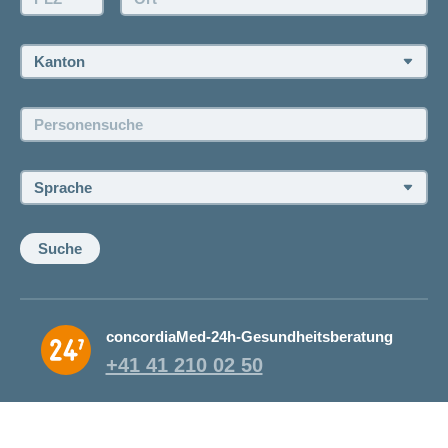
Rückruf anfordern
Termin vereinbaren
Kanton:
Jobs und Karriere
Personensuche:
Offene Stellen
Sprache:
Suche
concordiaMed-24h-Gesundheitsberatung
+41 41 210 02 50