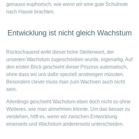
ausblenden
genauso euphorisch, wie wenn wir eine gute Schulnote
Thema
Lehre
nach Hause brachten.
bei
Ernährung
der
CONCORDIA
Fitness
Entwicklung ist nicht gleich Wachstum
Gesund
leben
Rückschauend wirkt dieser hohe Stellenwert, der
unserem Wachstum zugeschrieben wurde, eigenartig. Auf
den ersten Blick geschieht dieser Prozess automatisch,
ohne dass wir uns dafür speziell anstrengen müssten.
Besonders clever muss man zum Wachsen auch nicht
sein.
Allerdings geschieht Wachstum eben doch nicht so ohne
Weiteres, wie man annehmen könnte. Um das besser zu
verstehen, hilft es, wenn wir zwischen Entwicklung
einerseits und Wachstum andererseits unterscheiden.