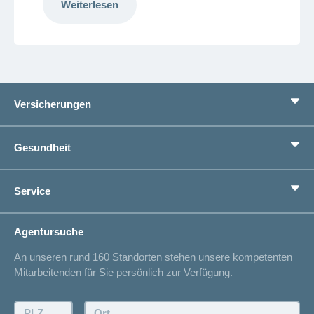
Weiterlesen
Versicherungen
Grundversicherung
Gesundheit
Zusatzversicherungen
Vorsorge
Ratgeber
Service
Ich suche eine Versicherung für
Gesundheitskompass
Lebenssituation
concordiaMed
Adressänderung
Agentursuche
Sparen bei der Versicherung
Spitalliste
An unseren rund 160 Standorten stehen unsere kompetenten
Unfallmeldung
Mitarbeitenden für Sie persönlich zur Verfügung.
Kontakt
Offertanfrage
PLZ:
Ort: