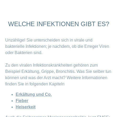
Offene
Zahlungsmodus
Kontakt
Conci-
Bereich
Stellen
ändern
ein-
Blog
Darum
oder
Feedback
Medien
die
ausblenden
WELCHE INFEKTIONEN GIBT ES?
CONCORDIA
als
Conci-
Leistungserbringer
Arbeitgeberin
Bereich
Creative
& Elektronischer
ein-
Unzählige! Sie unterscheiden sich in virale und
Deine
oder
Datenaustausch
bakterielle Infektionen; je nachdem, ob die Erreger Viren
Vorteile
ausblenden
bei
oder Bakterien sind.
>
Tarif
der
590
CONCORDIA
Alle
Zu den viralen Infektionskrankheiten gehören zum
Tipps
Magazin-
Beispiel Erkältung, Grippe, Bronchitis. Was Sie selber tun
für
deine
können und was der Arzt macht? Weitere Informationen
Artikel
Bewerbung
finden Sie in folgenden Kapiteln
ansehen
Das
HR-
Erkältung und Co.
Team
Fieber
Fragen
Bereich
Unsere
Heiserkeit
stellen
ein-
Job-
oder
zum
Profile