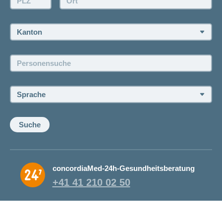
Rückruf anfordern
Termin vereinbaren
Kanton:
Jobs und Karriere
Personensuche:
Offene Stellen
Sprache:
Suche
concordiaMed-24h-Gesundheitsberatung
+41 41 210 02 50