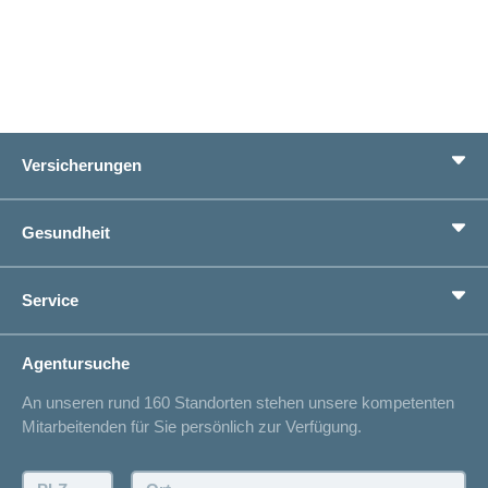
Versicherungen
Grundversicherung
Gesundheit
Zusatzversicherungen
Vorsorge
Ratgeber
Service
Ich suche eine Versicherung für
Gesundheitskompass
Lebenssituation
concordiaMed
Adressänderung
Agentursuche
Sparen bei der Versicherung
Spitalliste
An unseren rund 160 Standorten stehen unsere kompetenten
Unfallmeldung
Mitarbeitenden für Sie persönlich zur Verfügung.
Kontakt
Offertanfrage
PLZ:
Ort: