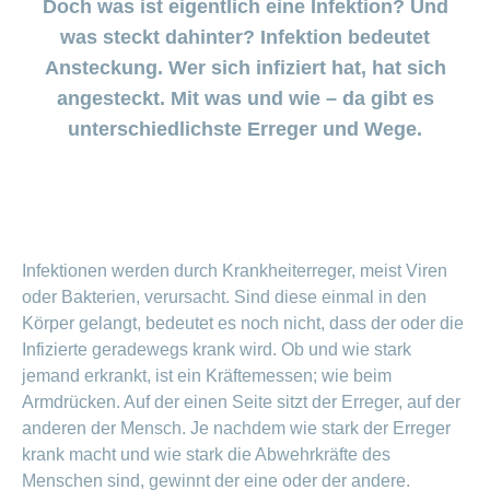
ein-
oder
oder
und
ausblenden
Sparen
Doch was ist eigentlich eine Infektion? Und
oder
Conci-
Kind
Kinderland
myCONCORDIA
h-
oder
in
ausblenden
Familienwettbewerb
ausblenden
Digitale
Bereich
bei
Eltern
myDoc-
Rezepte
Openair
Organisation
ausblenden
was steckt dahinter? Infektion bedeutet
Notrufservice
der
– Kundenportal
ein-
Gesundheitsbegleiter
meine
der
Wie wir
CONCORDIA
Kontakt
sein
Ticketverlosung
Bereich
und
Schweiz
oder
und App
Familie
Versicherung
MS
Verwaltungsrat
Ansteckung. Wer sich infiziert hat, hat sich
ändern
arbeiten
Kinderland
ein-
Click
Info
Gesundheitsberatung
ausblenden
Sports
Familie
oder
Openair
&
Kinderwunsch
Sparen
Geschäftsleitung
angesteckt. Mit was und wie – da gibt es
Konto
ausblenden
Beratung
Registrierung
Find
Verhaltensgrundsätze
bei
ändern
Rückforderung
Ticketverlosung
Darum die
Schwangerschaft
zu
Verein
unterschiedlichste Erreger und Wege.
Beratungsstellensuche
Bereich
den
Anmelden
MS
Datenschutz
und
Generika
CONCORDIA
Essen
LSV+
ein-
Medikamenten
Sports
Generika-
Geburt
oder
oder
Versicherungsbedingungen
&
Unsere
Beratung
Camp
und
Sparen
ausblenden
CH-
Kundenzufriedenheit
Mission
Das
zur
Trinken
Medikamentensuche
Kooperationspartnerin
bei
DD
Kind
Sturzprävention
Augenoperationen
Geschäftsbericht
– Mobiliar
einrichten
Vollmacht
Vorsorgeuntersuchungen
ist
Komplementärmedizinische
erteilen
da
Prämienverbilligung
Sprache
Beratung
Infektionen werden durch Krankheiterreger, meist Viren
Gesundheit
ändern
Kooperationspartnerin
Leistungen
Leistungsabrechnung
Impf-
oder Bakterien, verursacht. Sind diese einmal in den
und
und
– Pro Juventute
Todesfall
Versicherte
und
Körper gelangt, bedeutet es noch nicht, dass der oder die
Kostenübernahme
Rechnungskontrolle
melden
werben
Reiseberatung
Leben
Infizierte geradewegs krank wird. Ob und wie stark
Versicherte
Unfall
Sponsoring
Bereich
jemand erkrankt, ist ein Kräftemessen; wie beim
melden
ein-
Armdrücken. Auf der einen Seite sitzt der Erreger, auf der
oder
Sponsoring-
Unfalldeckung
Wechseln
Arbeiten bei
ausblenden
Conci-
Bereich
Anfragen
ändern
anderen der Mensch. Je nachdem wie stark der Erreger
zur
der
ein-
World
krank macht und wie stark die Abwehrkräfte des
CONCORDIA
Versicherungsmodell
oder
CONCORDIA
ausblenden
wechseln
Menschen sind, gewinnt der eine oder der andere.