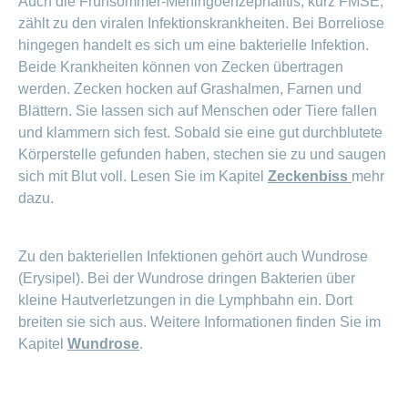
Auch die Frühsommer-Meningoenzephalitis, kurz FMSE;
ausblenden
Thema
Lehre
zählt zu den viralen Infektionskrankheiten. Bei Borreliose
bei
hingegen handelt es sich um eine bakterielle Infektion.
Ernährung
der
Beide Krankheiten können von Zecken übertragen
CONCORDIA
Fitness
werden. Zecken hocken auf Grashalmen, Farnen und
Gesund
Blättern. Sie lassen sich auf Menschen oder Tiere fallen
leben
und klammern sich fest. Sobald sie eine gut durchblutete
Körperstelle gefunden haben, stechen sie zu und saugen
sich mit Blut voll. Lesen Sie im Kapitel
Zeckenbiss
mehr
dazu.
Zu den bakteriellen Infektionen gehört auch Wundrose
(Erysipel). Bei der Wundrose dringen Bakterien über
kleine Hautverletzungen in die Lymphbahn ein. Dort
breiten sie sich aus. Weitere Informationen finden Sie im
Kapitel
Wundrose
.