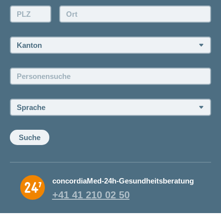
Offertanfrage
PLZ:
Ort:
Rückruf anfordern
Termin vereinbaren
Kanton:
Jobs und Karriere
Personensuche:
Offene Stellen
Sprache:
Suche
concordiaMed-24h-Gesundheitsberatung
+41 41 210 02 50