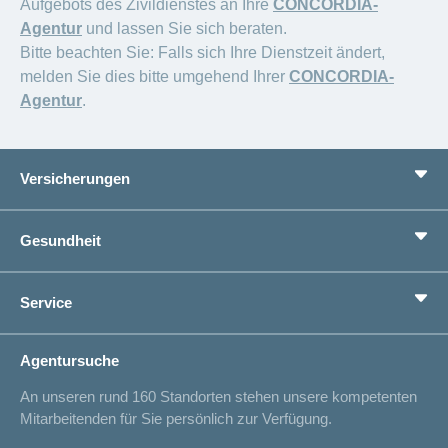
Aufgebots des Zivildienstes an Ihre
CONCORDIA-
Agentur
und lassen Sie sich beraten.
Bitte beachten Sie: Falls sich Ihre Dienstzeit ändert,
melden Sie dies bitte umgehend Ihrer
CONCORDIA-
Agentur
.
Versicherungen
Grundversicherung
Gesundheit
Zusatzversicherungen
Vorsorge
Ratgeber
Service
Ich suche eine Versicherung für
Gesundheitskompass
Lebenssituation
concordiaMed
Adressänderung
Agentursuche
Sparen bei der Versicherung
Spitalliste
An unseren rund 160 Standorten stehen unsere kompetenten
Unfallmeldung
Mitarbeitenden für Sie persönlich zur Verfügung.
Kontakt