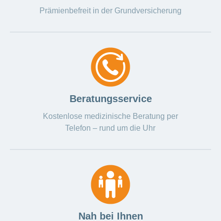
ausblenden
Thema
Prämienbefreit in der Grundversicherung
Lehre
bei
Ernährung
der
CONCORDIA
Fitness
Gesund
leben
Beratungsservice
Kostenlose medizinische Beratung per
Telefon – rund um die Uhr
Nah bei Ihnen