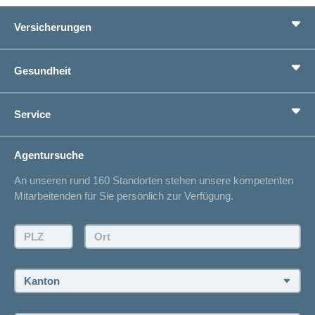
Versicherungen
Grundversicherung
Gesundheit
Zusatzversicherungen
Vorsorge
Ratgeber
Service
Ich suche eine Versicherung für
Gesundheitskompass
Lebenssituation
concordiaMed
Adressänderung
Agentursuche
Sparen bei der Versicherung
Spitalliste
An unseren rund 160 Standorten stehen unsere kompetenten
Unfallmeldung
Mitarbeitenden für Sie persönlich zur Verfügung.
Kontakt
Offertanfrage
PLZ:
Ort:
Rückruf anfordern
Termin vereinbaren
Kanton:
Jobs und Karriere