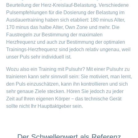
Offene
Beurteilung der Herz-Kreislauf-Belastung. Verschiedene
Zahlungsmodus
Kontakt
Conci-
Bereich
Stellen
ändern
Pulsempfehlungen für die Dosierung der Belastung im
ein-
Blog
Darum
Ausdauertraining haben sich etabliert: 180 minus Alter,
oder
Feedback
Medien
die
ausblenden
170 minus das halbe Alter, Own Zone und mehr. Die
CONCORDIA
Faustregeln zur Bestimmung der maximalen
als
Conci-
Leistungserbringer
Arbeitgeberin
Bereich
Herzfrequenz und auch zur Bestimmung der optimalen
Creative
& Elektronischer
ein-
Trainings-Herzfrequenz sind jedoch relativ ungenau, weil
Deine
oder
Datenaustausch
Vorteile
ausblenden
unser Puls sehr individuell ist.
bei
>
Tarif
der
Wozu also ein Training mit Pulsuhr? Mit einer Pulsuhr zu
590
CONCORDIA
Alle
trainieren kann sehr sinnvoll sein: Sie motiviert, man lernt,
Tipps
Magazin-
den Puls einzuschätzen, kann ihn kontrollieren und sich
für
sehr genaue Ziele stecken. Hören Sie jedoch zu jeder
deine
Artikel
Bewerbung
Zeit auf Ihren eigenen Körper − das technische Gerät
ansehen
Das
sollte nicht Ihr Haupttaktgeber sein.
HR-
Team
Fragen
Bereich
Unsere
stellen
ein-
Job-
oder
Der Schwellenwert als Referenz
zum
Profile