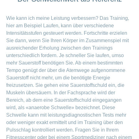
ausblenden
Thema
Lehre
bei
Ernährung
Wie kann ich meine Leistung verbessern? Das Training,
der
CONCORDIA
hier am Beispiel Laufen, kann über verschiedene
Fitness
Intensitätsstufen gesteuert werden. Fortschritte erzielen
Gesund
leben
Sie dann, wenn Sie Ihren Körper im Zusammenspiel mit
ausreichender Erholung zwischen den Trainings
unterschiedlich fordern. Je schneller Sie laufen, umso
mehr Sauerstoff benötigen Sie. Ab einem bestimmten
Tempo genügt der über die Atemwege aufgenommene
Sauerstoff nicht mehr, um die benötigte Energie
freizusetzen. Sie gehen eine Sauerstoffschuld ein, die
Muskeln übersäuern. In der Fachsprache wird der
Bereich, ab dem eine Sauerstoffschuld eingegangen
wird, als «anaerobe Schwelle» bezeichnet. Diese
Schwelle kann mit leistungsdiagnostischen Tests mehr
oder weniger exakt ermittelt und im Training über den
Pulsschlag kontrolliert werden. Fragen Sie in Ihrem
Fitnesscenter oder bei einem Sportmediziner nach einem