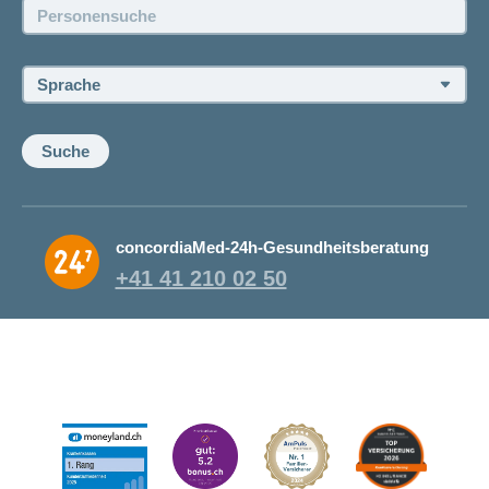
Personensuche:
Offene Stellen
Sprache:
Suche
concordiaMed-24h-Gesundheitsberatung
+41 41 210 02 50