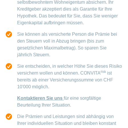
selbstbewohntem Wohneigentum absichern. Ihr
Offene
Zahlungsmodus
Kontakt
Conci-
Kreditgeber akzeptiert dies als Garantie für Ihre
Bereich
Stellen
ändern
ein-
Blog
Hypothek. Das bedeutet für Sie, dass Sie weniger
Darum
oder
Feedback
Medien
die
Eigenkapital aufbringen müssen.
ausblenden
CONCORDIA
als
Sie können als versicherte Person die Prämie bei
Conci-
Leistungserbringer
Arbeitgeberin
Bereich
den Steuern voll in Abzug bringen (bis zum
Creative
& Elektronischer
ein-
Deine
oder
gesetzlichen Maximalbetrag). So sparen Sie
Datenaustausch
Vorteile
ausblenden
jährlich Steuern.
bei
>
Tarif
der
590
Sie entscheiden, in welcher Höhe Sie dieses Risiko
CONCORDIA
Alle
risk
versichern wollen und können. CONVITA
ist
Tipps
Magazin-
für
bereits ab einer Versicherungssumme von CHF
deine
Artikel
10'000 möglich.
Bewerbung
ansehen
Das
Kontaktieren Sie uns
für eine sorgfältige
HR-
Beurteilung Ihrer Situation.
Team
Fragen
Bereich
Unsere
Die Prämien und Leistungen sind abhängig von
stellen
ein-
Job-
Ihrer individuellen Situation und bleiben konstant
oder
zum
Profile