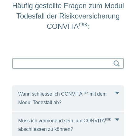
Häufig gestellte Fragen zum Modul
Todesfall der Risikoversicherung
risk
CONVITA
:
Search
input
risk
Wann schliesse ich CONVITA
mit dem
Modul Todesfall ab?
risk
Muss ich vermögend sein, um CONVITA
Wenn Sie Ihre Angehörigen mit einem
abschliessen zu können?
garantierten Todesfallkapital absichern