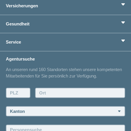
Versicherungen
Mehr
laden
Grundversicherung
Gesundheit
Zusatzversicherungen
Vorsorge
Ratgeber
Service
Ich suche eine Versicherung für
Gesundheitskompass
Lebenssituation
concordiaMed
Adressänderung
Agentursuche
Sparen bei der Versicherung
Spitalliste
An unseren rund 160 Standorten stehen unsere kompetenten
Unfallmeldung
Mitarbeitenden für Sie persönlich zur Verfügung.
Kontakt
Offertanfrage
PLZ:
Ort:
Rückruf anfordern
Termin vereinbaren
Kanton:
Jobs und Karriere
Personensuche:
Offene Stellen