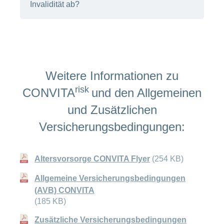
Invalidität ab?
Wenn Sie eine finanzielle Absicherung Ihrer
Familie bei Invalidität wünschen. Im
Gegensatz zur Invalidenversicherung (IV), die
Weitere Informationen zu
ab 40 % Invaliditätsgrad bezahlt, kommt es bei
risk
CONVITA
bereits bei einem Invaliditätsgrad
risk
CONVITA
und den Allgemeinen
von 25 % zu Auszahlungen.
und Zusätzlichen
Versicherungsbedingungen:
Altersvorsorge CONVITA Flyer
(254 KB)
Allgemeine Versicherungsbedingungen
(AVB) CONVITA
(185 KB)
Zusätzliche Versicherungsbedingungen