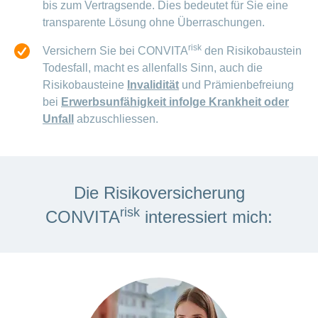
ausblenden
bis zum Vertragsende. Dies bedeutet für Sie eine
Thema
Lehre
transparente Lösung ohne Überraschungen.
bei
Ernährung
der
risk
Versichern Sie bei CONVITA
den Risikobaustein
CONCORDIA
Fitness
Todesfall, macht es allenfalls Sinn, auch die
Gesund
Risikobausteine
Invalidität
und Prämienbefreiung
leben
bei
Erwerbsunfähigkeit infolge Krankheit oder
Unfall
abzuschliessen.
Die Risikoversicherung
risk
CONVITA
interessiert mich: