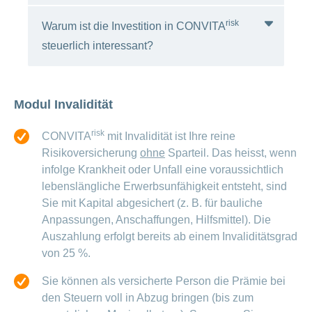
möchten.
Wenn Sie Ihren Kreditgebern eine
risk
Warum ist die Investition in CONVITA
Nein. Sie entscheiden, in welcher Höhe Sie
Sicherheit geben möchten.
steuerlich interessant?
das Risiko versichern wollen und können.
risk
CONVITA
ist bereits ab einer
ANCHOR_ID=
Versicherungssumme von CHF 10'000
E93A38B9BBF7329EBC82D86BB11CBA3A0707CCB0
Sie können die von Ihnen in das Säule-3a-
möglich. Die Prämienhöhe ist abhängig von
Modul Invalidität
Konto einbezahlten Prämien vom steuerbaren
Versicherungssumme, Alter, Geschlecht,
Einkommen abziehen.
risk
Dauer und davon, ob Sie rauchen.
CONVITA
mit Invalidität ist Ihre reine
Risikoversicherung
ohne
Sparteil. Das heisst, wenn
infolge Krankheit oder Unfall eine voraussichtlich
lebenslängliche Erwerbsunfähigkeit entsteht, sind
Sie mit Kapital abgesichert (z. B. für bauliche
Anpassungen, Anschaffungen, Hilfsmittel). Die
Auszahlung erfolgt bereits ab einem Invaliditätsgrad
von 25 %.
Sie können als versicherte Person die Prämie bei
den Steuern voll in Abzug bringen (bis zum